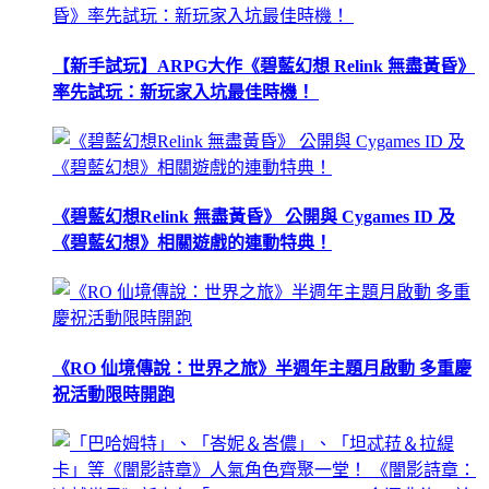
【新手試玩】ARPG大作《碧藍幻想 Relink 無盡黃昏》
率先試玩：新玩家入坑最佳時機！
《碧藍幻想Relink 無盡黃昏》 公開與 Cygames ID 及
《碧藍幻想》相關遊戲的連動特典！
《RO 仙境傳說：世界之旅》半週年主題月啟動 多重慶
祝活動限時開跑