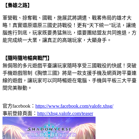
【梟雄之路】
軍營戰、掠奪戰、國戰，施展武將調遣、戰畧佈局的雄才大
略！真實還原還原三國史詩戰役！更有“天下統一”玩法，讓燒
腦進行到底，玩家既要勇猛無比，還要團結盟友共同進退，方
能完成統一大業，讓真正的高端玩家，大顯身手。
【隨時隨地暢爽戰鬥】
無侷限的多元遊戲平臺讓玩家隨時享受三國戰役的快感！突破
手機遊戲限制《胸懷三國》將是一款支援手機及網頁跨平臺連
線的遊戲，讓玩家可以同時暢遊在電腦、手機與平板三大平臺
間完美聯動。
官方facebook：
https://www.facebook.com/valofe.xhsg/
事前登錄頁面：
http://xhsg.valofe.com/teaser