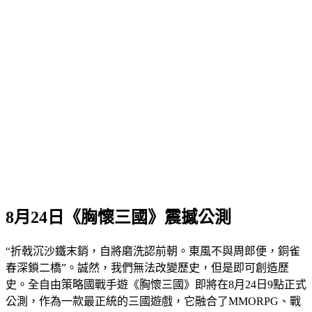
8月24日《胸懷三國》震撼公測
“折戟沉沙鐵末銷，自將磨洗認前朝。東風不與周郎便，銅雀
春深鎖二橋”。誠然，我們無法改變歷史，但是即可創造歷
史。全自由策略國戰手遊《胸懷三國》即將在8月24日9點正式
公測，作為一款最正統的三國遊戲，它融合了MMORPG、戰