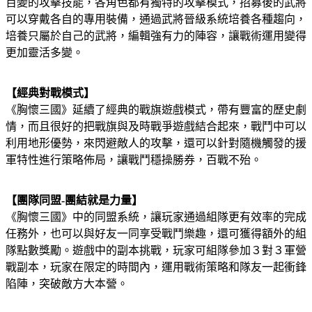
百變的攻擊技能，各角色都有獨特的攻擊模式，招募後的武將
可以穿戴各自的專用裝備，通過武將晉級系統培養各種趨向，
培養只屬於自己的武將，編輯強有力的陣容，讓戰術運用變得
更加靈活多變。
【經典對戰模式】
《胸懷三國》延續了經典的戰旗遊戲模式，帶有豐富的歷史劇
情，而且很好的把戰旗與及時戰爭遊戲結合起來，戰鬥中可以
利用地形優勢，來閃避敵人的攻擊，還可以針對隨機觸發的援
軍特性進行策略佈局，讓戰鬥穩操勝券，百戰不殆。
【團隊同盟-團結就是力量】
《胸懷三國》中的同盟系統，讓玩家通過組隊更有效率的完成
任務外，也可以與好友一同享受戰鬥樂趣，還可獲得額外的組
隊點數獎勵。遊戲中的副本挑戰，玩家可組隊參加３對３軍營
戰副本，玩家在限定的時間內，運用戰術策略和隊友一起衝鋒
陷陣，突破敵方大本營。