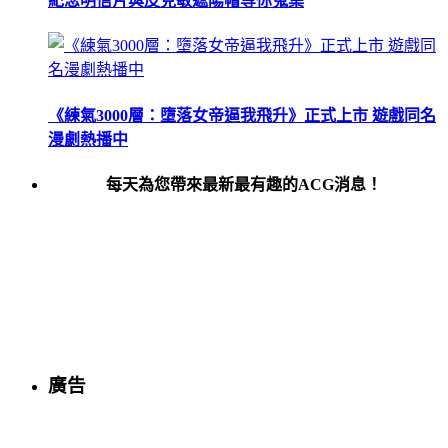
紀念明信片與皮克敏遮陽帽等你蒐集
《練氣3000層：墮落女帝逼我飛升》正式上市 遊戲同名
漫劇熱播中
每天為您帶來最新最有趣的ACG消息！
廣告