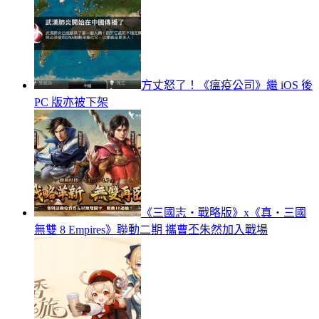
方丈怒了！《瘟疫公司》繼 iOS 後
PC 版亦被下架
《三國志・戰略版》x《真‧三國
無雙 8 Empires》聯動二期 攜曹丕朱然加入戰場