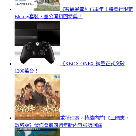
《數碼暴龍》15周年！將發行限定
Blu-ray套裝，並公開初回特典！
《XBOX ONE》銷量正式突破
1200萬台！
秉持理念，持續向前!《三國志‧
戰略版》發佈會攜四週年新內容強勢回歸