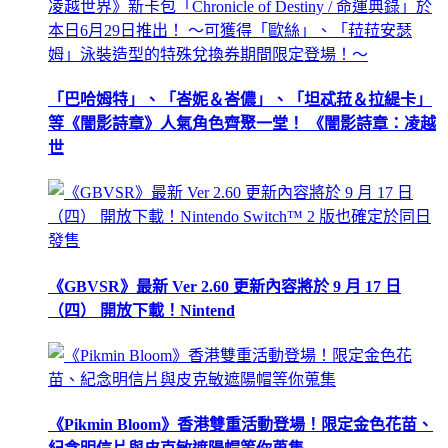
「巴哈姆特」、「峇妮＆峇儂」、「坦忒菈＆拉緹卡」
等《闇影詩章》人氣角色齊聚一堂！ 《闇影詩章：凌越
世
《GBVSR》最新 Ver 2.60 更新內容將於 9 月 17 日
（四） 開放下載！Nintend
《Pikmin Bloom》香港雙重活動登場！限定金色花苗、