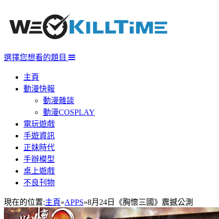
選擇您想看的題目
主頁
動漫快報
動漫雜談
動漫COSPLAY
電玩遊戲
手遊資訊
正妹時代
手辦模型
桌上遊戲
不良刊物
現在的位置:
主頁
»
APPS
»
8月24日《胸懷三國》震撼公測