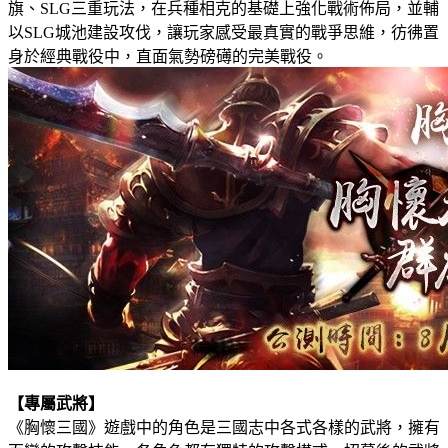
旗、SLG三重玩法，在兵種相克的基礎上強化戰術佈局，並輔
以SLG城池建設攻伐，讓玩家感受最真實的戰爭思維，彷彿置
身於經典戰役中，直面氣勢磅礡的完美戰役。
【專屬武將】
《胸懷三國》遊戲中的角色是三國志中各式各樣的武將，擁有