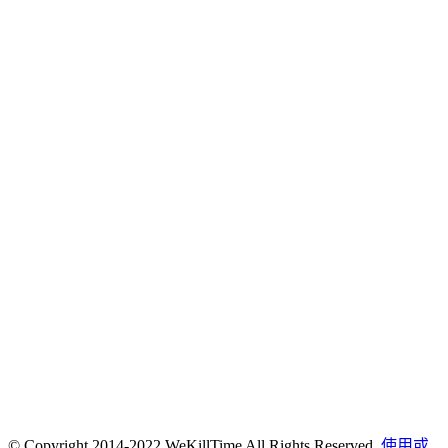
© Copyright 2014-2022 WeKillTime All Rights Reserved.
使用或