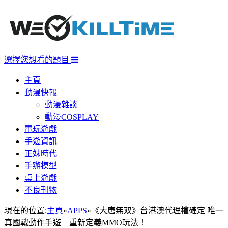
選擇您想看的題目
主頁
動漫快報
動漫雜談
動漫COSPLAY
電玩遊戲
手遊資訊
正妹時代
手辦模型
桌上遊戲
不良刊物
現在的位置:
主頁
»
APPS
»
《大唐無双》台港澳代理權確定 唯一
真國戰動作手遊 重新定義MMO玩法！