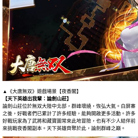
▲《大唐無双》遊戲場景【夜香閣】
【天下英雄出我輩：論劍山莊】
論劍山莊位於無双大陸中北部，群峰壞繞，恢弘大氣。白屏寨
之後，好戰者們已累計了許多經驗，能夠開啟更多活動。許多
好戰玩家為了武將和藏寶圖常來此地冒險，也有不少人結伴前
來挑戰夜香閣副本。天下英雄齊聚於此，論劍群峰之巔。