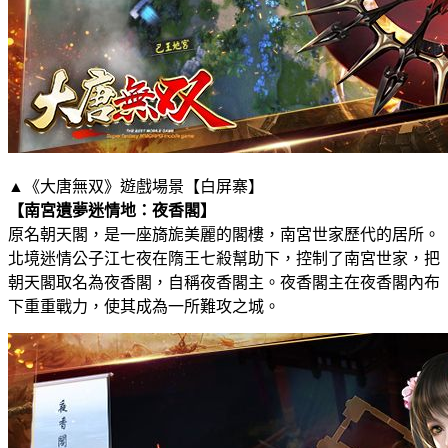
▲《大唐無双》遊戲場景【白屏寨】
【南宮遺夢迷情地：夜香閣】
原名朝天閣，是一座旖旎美麗的閣樓，南宮世家歷代的居所。
北境迷情公子江七夜在隋王七殺幫助下，控制了南宮世家，把
朝天閣取名為夜香閣，自稱夜香閣主。夜香閣主在夜香閣內布
下重重戰力，使其成為一所難攻之城。