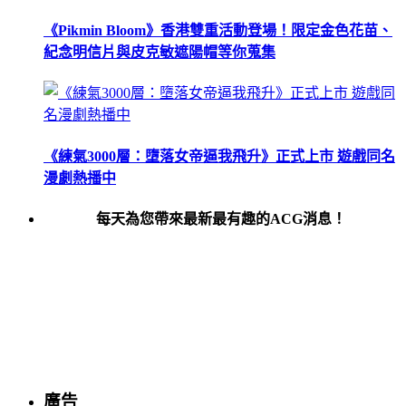
《Pikmin Bloom》香港雙重活動登場！限定金色花苗、
紀念明信片與皮克敏遮陽帽等你蒐集
《練氣3000層：墮落女帝逼我飛升》正式上市 遊戲同名
漫劇熱播中
每天為您帶來最新最有趣的ACG消息！
廣告