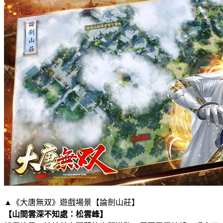
▲《大唐無双》遊戲場景【論劍山莊】
【山間雲深不知處：松雲峰】