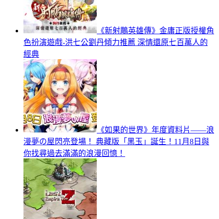
《新射鵰英雄傳》金庸正版授權角
色扮演遊戲-洪七公劉丹傾力推薦 深情還原七百萬人的
經典
《如果的世界》年度資料片——浪
漫夢の屋閃亮登場！ 典藏版「黑玉」誕生！11月8日與
你找尋過去滿滿的浪漫回憶！