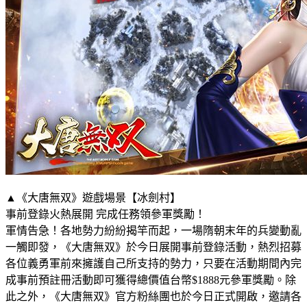
▲《大唐無双》遊戲場景【冰劍村】
事前登錄火熱展開 完成任務領參軍獎勵！
軍情告急！各地勢力紛紛揭竿而起，一場隋朝末年的兵變動亂
一觸即發，《大唐無双》於今日展開事前登錄活動，熱烈招募
各位義勇軍前來擁護自己所支持的勢力，只要在活動期間內完
成事前預註冊活動即可獲得總價值台幣$1888元參軍獎勵。除
此之外，《大唐無双》官方粉絲團也於今日正式開啟，邀請各