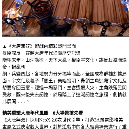
▲《大唐無双》遊戲內精彩戰鬥畫面
群臣謀反 穿越大唐年代追溯歷史記憶
隋朝末年，山河動盪，天下大亂，權臣宇文化，謀反殺弒隋煬
帝，禍亂朝
綱，兵變四起，各地勢力分分揭竿而起，全國成為群雄割據局
面。宇文化及義子「閻王」棄暗投明，帶領主角追殺宇文化及
想要奪回玉璽。經過一場惡鬥，皇宮遭遇大火，主角跌落民間
受救，醒來後失去記憶，於是踏上了追溯記憶之旅程，劇情就
此展開……。
精美重塑大唐年代風韻 8大場景搶先看
《大唐無双》採用NeoX 2.0次世代引擎，打造3A級電影唯美
畫風之武俠宏觀大世界，對於遊戲中的各大經典場景進行了重