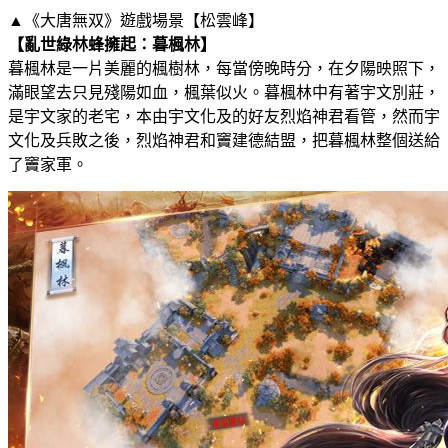
▲《大唐無双》遊戲場景【松雲峰】
【亂世綠林蜂擁起：暮楓林】
暮楓林是一片美麗的楓樹林，每當傍晚時分，在夕陽映照下，
滿眼望去只見殘陽如血，楓葉似火。暮楓林中有著宇文別莊，
是宇文家的老宅，本由宇文化及的好友烈焰神君看管，然而宇
文化及兵敗之後，烈焰神君和竇建德結盟，把暮楓林整個送給
了竇家軍。