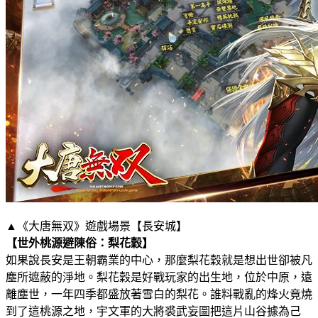
▲《大唐無双》遊戲場景【長安城】
【世外桃源避陳俗：梨花穀】
如果說長安是王朝霸業的中心，那麼梨花穀就是想出世卻被凡
塵所遮蔽的淨地。梨花穀是好戰玩家的出生地，位於中原，遠
離塵世，一年四季都盛放著雪白的梨花。誰料戰亂的烽火竟燒
到了這桃源之地，宇文軍的大將裘武妄圖把這片山谷據為己