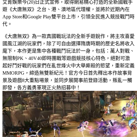
艾肯娛樂今(20)日正式宣佈，取得網易精心打造的全新國戰手
遊《大唐無双》之台、港、澳地區代理權，並將於近期內在
App Store和Google Play雙平台上市，引領全民進入競技戰鬥時
代。
《大唐無双》為一款真國戰玩法的全新手遊銳作，將主攻喜愛
國風江湖的玩家們，除了可自由選擇隋唐時期的歷史名將收入
麾下，本作更是集中各種戰鬥玩法於一身，包括：萬人對戰、
無限制PK、40V40即時團戰等遊戲競技核心特色，絕對可激
起好鬥好戰的玩家們在亂世烽火中大舉廝殺的慾望，重新定義
MMORPG，締造無雙新紀元！官方今日首先釋出本作故事背
景及遊戲8大重點場景，並同步展開事前登錄活動，叛亂一觸
即發，各方義勇軍現正火熱招募中！