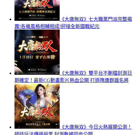
《大唐無双》七大職業門派完整揭
露!各擁風格相輔相成!迎接全新國戰紀元
《大唐無双》雙平台不刪檔封測日
期確定！最新CG動畫影片熱血公開 打造隋唐群雄名將
《大唐無双》今日火熱展開公測！
師徒玩法傳道授業 封測數據同步公開