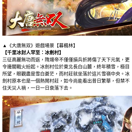
▲《大唐無双》遊戲場景【暮楓林】
【千里冰封人罕至：冰劍村】
三征高麗無功而返，隋煬帝不僅僅損兵折將傷了天下元氣，更
令邊關戰火紛起。冰劍村位於東北長白山麓，終年積雪，極目
所望，眼觀盡是雪白蒼茫，而村莊就坐落於這片雪嶺中央。冰
劍村原本也是一個熱鬧村莊，如今尚能看出昔日繁華，但禁不
住天災人禍，一日一日衰落下去。