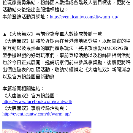
位玩家義勇集結，粉絲團人數達成各階段人氣目標後，更將在
活動結束後送出全服達標禮包。
事前登錄活動頁網址：
http://event.icantw.com/dt/warm_up/
▲《大唐無双》事前登錄參軍人數達成獎勵一覽
《大唐無双》即將於近期內在台港澳地區登場，以超真實的場
景互動以及最熱血的戰鬥體系玩法，將搶攻熱愛MMORPG類
型手機遊戲的好戰玩家們，事前登錄活動以及粉絲團相關活動
也於今日正式展開，邀請玩家們前來參與拿獎勵，後續更將釋
出價值破表的加碼活動，敬請持續鎖定《大唐無双》新聞消息
以及官方粉絲團最新動態！
本篇新聞相關連結：
《大唐無双》官方粉絲團：
https://www.facebook.com/icantw.dt/
《大唐無双》事前登錄活動頁：
http://event.icantw.com/dt/warm_up/