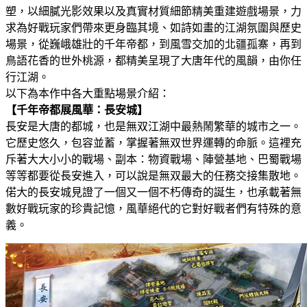
塑，以細膩光影效果以及真實材質細節精美重建遊戲場景，力
求為好戰玩家們帶來更身臨其境、如詩如畫的江湖氛圍與歷史
場景，從巍峨雄壯的千年帝都，到風雪交加的北疆孤寨，再到
鳥語花香的世外桃源，都精美呈現了大唐年代的風韻，由你任
行江湖。
以下為本作中各大重點場景介紹：
【千年帝都展風華：長安城】
長安是大唐的都城，也是無双江湖中最熱鬧繁華的城市之一。
它歷史悠久，包容並蓄，掌握著無双世界運轉的命脈。這裡充
斥著大大小小的戰場、副本：物資戰場、陣營基地、巴蜀戰場
等等都要從長安進入，可以說是無双最大的任務交接集散地。
偌大的長安城見證了一個又一個不朽傳奇的誕生，也承載著無
數好戰玩家的珍貴記憶，風華絕代的它對好戰者們有特殊的意
義。