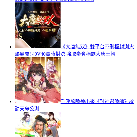
《大唐無双》雙平台不刪檔封測火
熱展開! 40V40實時對決 強取豪奪稱霸大唐王朝
千呼萬喚神出來《封神召喚師》啟
動天命公測