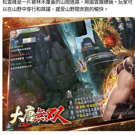
松雲峰是一片被林木覆蓋的山間道路，周圍雲霧繚繞。玩家可
以在山野中穿行和跳躍，感受山野間奔跑的暢快。