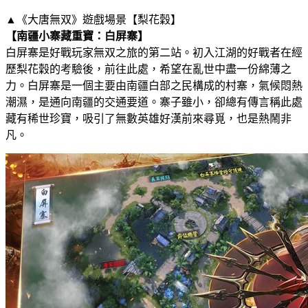
▲《大唐無双》遊戲場景【梨花穀】
【南疆小寨藏重寶：白屏寨】
白屏寨是好戰玩家無双之旅的第二站。初入江湖的好戰者在經
歷梨花穀的考驗後，前往此處，希望在亂世中盡一份綿薄之
力。白屏寨是一個主要由南疆白部之民構成的村寨，氣候悶熱
潮濕，是通向南疆的交通要道。寨子雖小，卻總有傳言稱此處
藏有稀世珍寶，吸引了無數英雄好漢前來尋覓，也是熱鬧非
凡。