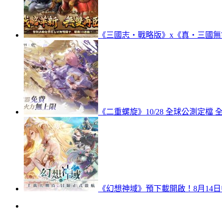
《三國志・戰略版》x《真‧三國無雙 
《二重螺旋》10/28 全球公測定檔
《幻想神域》預下載開啟！8月14日