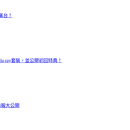
0萬台！
u-ray套裝，並公開初回特典！
情報大公開