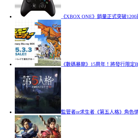
《XBOX ONE》銷量正式突破120
《數碼暴龍》15周年！將發行限定Bl
監管者or求生者《第五人格》角色