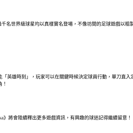
戲中過千名世界級球星均以真樣實名登場，不像坊間的足球遊戲以粗
能「英雄時刻」，玩家可以在關鍵時候決定球員行動，單刀直入
角！
 Mobasaka》將會陸續釋出更多遊戲資訊，有興趣的球迷記得繼續留意！