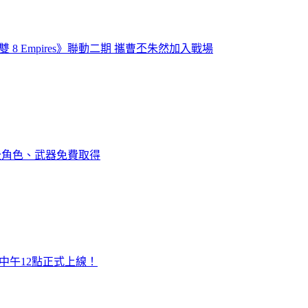
8 Empires》聯動二期 攜曹丕朱然加入戰場
 全角色、武器免費取得
中午12點正式上線！