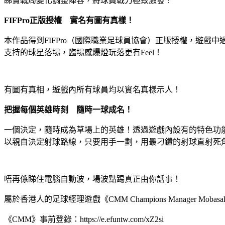
睇實戰局變化調整陣容，將球員戰力極致激發！
FIFPro正版授權 實名有圖有真樣！
本作品得到FIFPro（國際職業足球員協會）正版授權，遊
支持的球星落場，臨場感爆燈玩落更有Feel！
有圖有真相，遊戲內所有球員均以實名真樣示人！
把握每個英雄時刻 隨時一球成名！
一個決定，隨時成為草場上的英雄！透過遊戲內設有的特色功
以親自決定射球路線，只要用手一劃，用最刁鑽的射球直射死
唔再係睇住電腦自動波，場波點踢真正由你話事！
屬於香港人的足球經理遊戲《CMM Champions Manager
《CMM》事前登錄：https://e.efuntw.com/xZ2si