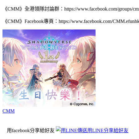
《CMM》全港領隊討論群：https://www.facebook.com/groups/cmm
《CMM》Facebook專頁：https://www.facebook.com/CMM.efunhk
CMM
用facebook分享給好友
用LINE分享給好友