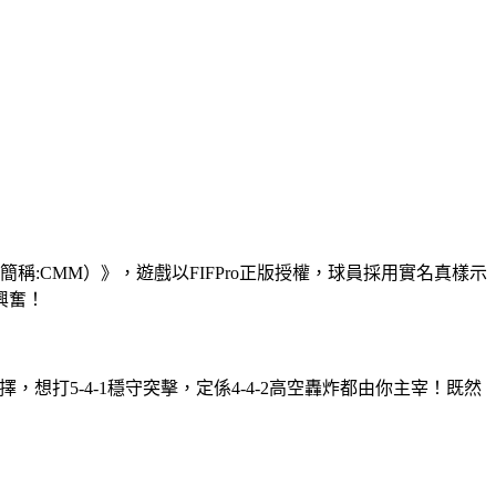
basaka（簡稱:CMM）》，遊戲以FIFPro正版授權，球員採用實名真樣示
興奮！
打5-4-1穩守突擊，定係4-4-2高空轟炸都由你主宰！既然