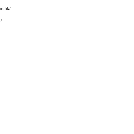
.hk/
/