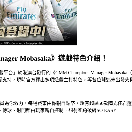
nager Mobasaka》遊戲特色介紹！
n 遊戲平台」於港澳台發行的《CMM Champions Manager Mo
腳支持，現時官方釋出多項遊戲主打特色，等各位球迷未出發先
為你效力，每場賽事由你親自點卒，還有超過50款陣式任君選擇，想
傳球、射門都由玩家親自控制，想射死角破網SO EASY！