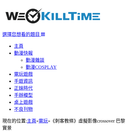
選擇您想看的題目
主頁
動漫快報
動漫雜談
動漫COSPLAY
電玩遊戲
手遊資訊
正妹時代
手辦模型
桌上遊戲
不良刊物
現在的位置:
主頁
»
電玩
»
《刺客教條》虛擬影像crossover 巴黎
實景