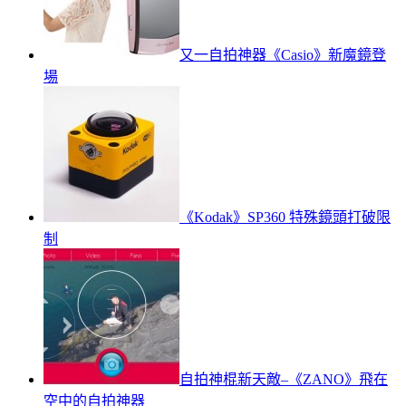
又一自拍神器《Casio》新魔鏡登
場
《Kodak》SP360 特殊鏡頭打破限
制
自拍神棍新天敵–《ZANO》飛在
空中的自拍神器