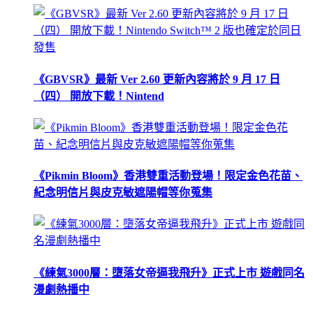
《GBVSR》最新 Ver 2.60 更新內容將於 9 月 17 日
（四） 開放下載！Nintend
《Pikmin Bloom》香港雙重活動登場！限定金色花苗、
紀念明信片與皮克敏遮陽帽等你蒐集
《練氣3000層：墮落女帝逼我飛升》正式上市 遊戲同名
漫劇熱播中