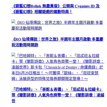
《碧藍幻想Relink 無盡黃昏》 公開與 Cygames ID 及
《碧藍幻想》相關遊戲的連動特典！
《RO 仙境傳說：世界之旅》半週年主題月啟動 多重慶
祝活動限時開跑
「巴哈姆特」、「峇妮＆峇儂」、「坦忒菈＆拉緹卡」
等《闇影詩章》人氣角色齊聚一堂！ 《闇影詩章：凌越
世