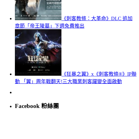
《刺客教條：大革命》DLC 追加
章節「帝王陵墓」下週免費推出
《狂暴之翼》x《刺客教條®》IP聯
動 「翼」周年戰翻天!三大職業刺客躍變全面啟動
Facebook 粉絲團