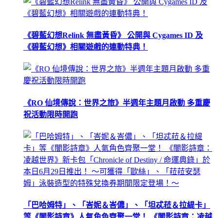
《碧藍幻想Relink 無盡黃昏》 公開與 Cygames ID 及
《碧藍幻想》相關遊戲的連動特典！
《RO 仙境傳說：世界之旅》半週年主題月啟動 多重慶
祝活動限時開跑
「巴哈姆特」、「峇妮＆峇儂」、「坦忒菈＆拉緹卡」
等《闇影詩章》人氣角色齊聚一堂！ 《闇影詩章：凌越