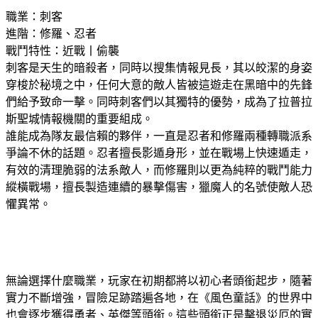
職業：刺客
進階：修羅、忍者
戰鬥特性：近戰丨偷襲
刺客是天生的暗殺者，同時以搜集情報見長，其以皎潔的身姿
穿梭於秘境之中，任何大意的敵人皆被這遊走在黑暗中的先鋒
們給予致命一擊。同時刺客們以其獨特的優勢，成為了拉普拉
斯聖城情報機關的重要組成。
誰能成為隊友最信賴的夥伴，一直是忍者和修羅兩種轉職派系
爭論不休的話題。忍者擅長影遁身形，並在戰場上快速遁走，
有效的清理脆弱的法系敵人，而修羅則以更為純粹的戰鬥能力
縱橫戰場，擅長製造連續的暴擊傷害，獵魔人的名號使敵人恐
懼異常。
無論選擇什麼職業，玩家在初期都將以初心者頭銜起步，隨著
實力不斷增強，冒險足跡踏遍各地，在《風色童話》的世界中
也會逐步獲得勇者、英傑等頭銜。這些頭銜正是擊退災厄的實