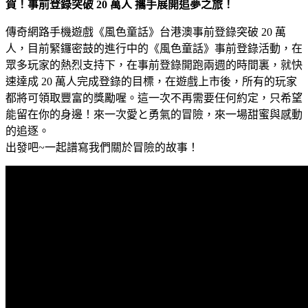
賀！事前登錄突破 20 萬人 攜手展開追夢之旅！
傳奇網路手機遊戲《風色童話》台港澳事前登錄突破 20 萬
人，目前緊鑼密鼓的進行中的《風色童話》事前登錄活動，在
眾多玩家的熱烈支持下，在事前登錄開跑兩週的時間裏，就快
速達成 20 萬人完成登錄的目標，在遊戲上市後，所有的玩家
都將可領取豐富的獎勵喔。這一次不再需要任何約定，只希望
能留在你的身邊！來一次愛と勇氣的冒險，來一場甜蜜與感動
的追逐。
出發吧~一起譜寫我們關於冒險的故事！