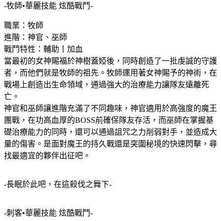
-牧師•華麗技能 炫酷戰鬥-
職業：牧師
進階：神官、巫師
戰鬥特性：輔助丨加血
當最初的女神賜福於神樹蓋婭後，同時創造了一批虔誠的守護
者，而他們就是牧師的祖先。牧師運用著女神賜予的神術，在
戰場上創造出生命領域，通過強大的治療能力讓隊友遠離死
亡。
神官和巫師讓進階充滿了不同趣味，神官適用於高強度的魔王
團戰，在功高血厚的BOSS前確保隊友存活，而巫師在掌握基
礎治療能力的同時，還可以通過詛咒之力削弱對手，並造成大
量的傷害。是面對魔王的持久戰還是突圍秘境的快速閃擊，尋
找最適宜的夥伴出征吧。
-長眠於此吧，在這殺伐之舞下-
-刺客•華麗技能 炫酷戰鬥-