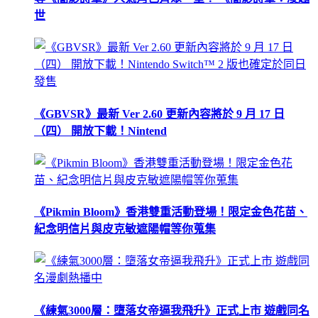
世
《GBVSR》最新 Ver 2.60 更新內容將於 9 月 17 日
（四） 開放下載！Nintend
《Pikmin Bloom》香港雙重活動登場！限定金色花苗、
紀念明信片與皮克敏遮陽帽等你蒐集
《練氣3000層：墮落女帝逼我飛升》正式上市 遊戲同名