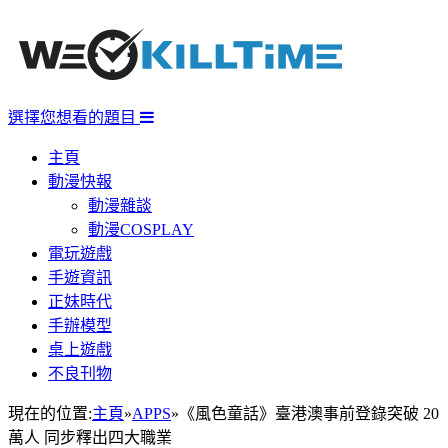
選擇您想看的題目
主頁
動漫快報
動漫雜談
動漫COSPLAY
電玩遊戲
手遊資訊
正妹時代
手辦模型
桌上遊戲
不良刊物
現在的位置:
主頁
»
APPS
»
《風色童話》臺港澳事前登錄突破 20
萬人 同步釋出四大職業