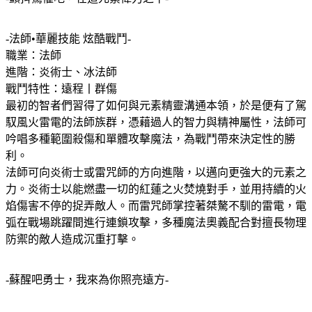
-法師•華麗技能 炫酷戰鬥-
職業：法師
進階：炎術士、冰法師
戰鬥特性：遠程丨群傷
最初的智者們習得了如何與元素精靈溝通本領，於是便有了駕
馭風火雷電的法師族群，憑藉過人的智力與精神屬性，法師可
吟唱多種範圍殺傷和單體攻擊魔法，為戰鬥帶來決定性的勝
利。
法師可向炎術士或雷咒師的方向進階，以邁向更強大的元素之
力。炎術士以能燃盡一切的紅蓮之火焚燒對手，並用持續的火
焰傷害不停的捉弄敵人。而雷咒師掌控著桀驁不馴的雷電，電
弧在戰場跳躍間進行連鎖攻擊，多種魔法奧義配合對擅長物理
防禦的敵人造成沉重打擊。
-蘇醒吧勇士，我來為你照亮遠方-