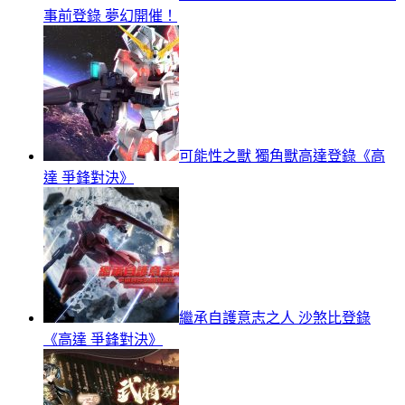
事前登錄 夢幻開催！
可能性之獸 獨角獸高達登錄《高
達 爭鋒對決》
繼承自護意志之人 沙煞比登錄
《高達 爭鋒對決》