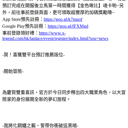
預訂完成在開服後立馬第一時間獲得【金色啾比】魂卡喲~另
外，前往事前登錄頁面，更可領取超豐厚的加碼獎勵噢~
App Store預先註冊：
https://goo.gl/k7muof
Google Play預先註冊：
https://goo.gl/fFXMgd
事前登錄領好禮：
https://www.x-
legend.com/hk/laplace/event/register/index.html?sou=news
-賀！喜獲雙平台預訂推薦版位-
-開始冒險-
為慶賀雙重喜訊，官方於今日同步釋出四大職業角色，以大冒
險家的身份展開全新的夢幻旅程。
-我將化鋼鐵之軀，誓帶你衝破這黑暗-