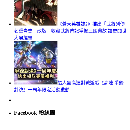
《蒼天英雄誌2》推出「武將列傳
名垂青史」改版 收藏武將傳記掌握三國典故 讀史閱世
大展經綸
超人氣高達對戰遊戲《高達 爭鋒
對決》一周年限定活動啟動
Facebook 粉絲團