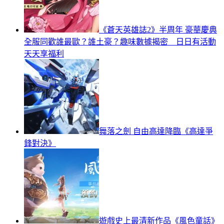
《蒼天英雄誌2》半周年 豪華慶典
全服同歡誰最歐？誰土豪？趣味數據揭密 日日有活動
天天享福利
舞落之劍 自由高達降臨《高達爭
鋒對決》
遊戲史上最清新作品《風色童話》