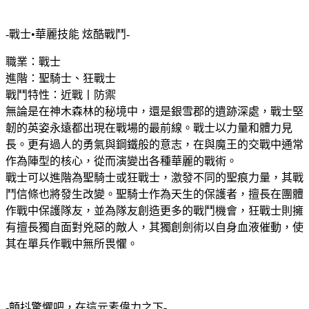
-戰士•華麗技能 炫酷戰鬥-
職業：戰士
進階：聖騎士、狂戰士
戰鬥特性：近戰丨防禦
無論是在神木森林的秘境中，還是銀雪郡的遺跡深處，戰士堅
韌的英姿永遠都出現在戰場的最前線。戰士以力量和體力見
長。更有過人的勇氣與鋼鐵般的意志，在與魔王的交戰中通常
作為陣型的核心，從而演變出各種華麗的戰術。
戰士可以進階為聖騎士或狂戰士，激發不同的聖痕力量，其戰
鬥信條也將發生改變。聖騎士作為天生的保護者，擅長在團體
作戰中保護隊友，並為隊友創造更多的戰鬥機會，狂戰士則擁
有擅長獨自面對兇惡的敵人，其獨創劍術以自身血液催動，使
其在單兵作戰中無所畏懼。
-顫抖驚懼吧，在這元素偉力之下-