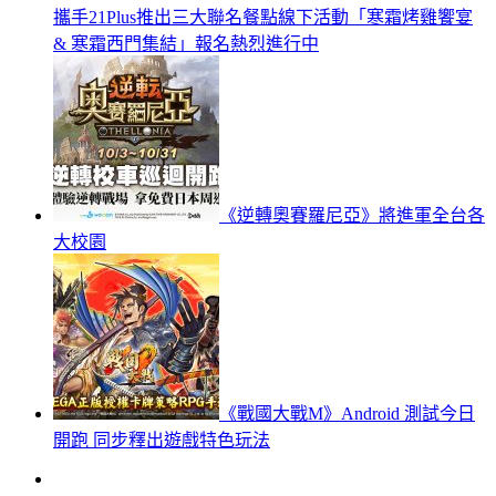
攜手21Plus推出三大聯名餐點線下活動「寒霜烤雞饗宴
& 寒霜西門集結」報名熱烈進行中
《逆轉奧賽羅尼亞》將進軍全台各
大校園
《戰國大戰M》Android 測試今日
開跑 同步釋出遊戲特色玩法