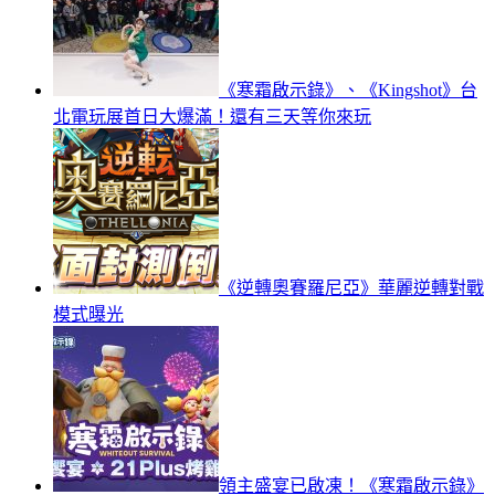
《寒霜啟示錄》、《Kingshot》台
北電玩展首日大爆滿！還有三天等你來玩
《逆轉奧賽羅尼亞》華麗逆轉對戰
模式曝光
領主盛宴已啟凍！《寒霜啟示錄》