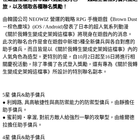
旅，以及領取各種聯名獎勵！
由韓國公司 NEOWIZ 營運的戰略 RPG 手機遊戲《Brown Dust
－棕色塵埃》(iOS / Android)發表了日本的超人氣系列動漫
《關於我轉生變成史萊姆這檔事》將現身在遊戲內的消息。
此次的聯名合作是會在遊戲中新增5種全新傭兵與各自對應的
助手傭兵，而且皆是以《關於我轉生變成史萊姆這檔事》內的
人氣角色為造型。更特別的是，自10月2日起至16日將進行相
關慶祝活動，除了準備了各式登入獎勵，還有專為《關於我轉
生變成史萊姆這檔事》所設計的特別聯名副本。
5星 傭兵&助手傭兵
● 利姆路, 具高敏捷性與高防禦能力的防禦型傭兵，由靜擔任
助手傭兵。
● 蜜莉姆・拿渥, 對前方敵人給強烈一擊的攻擊型，由維爾德
拉擔任助手傭兵。
4星 傭兵&助手傭兵