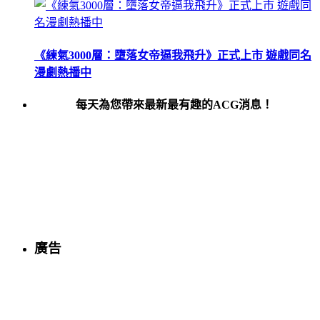
《練氣3000層：墮落女帝逼我飛升》正式上市 遊戲同名
漫劇熱播中
每天為您帶來最新最有趣的ACG消息！
廣告