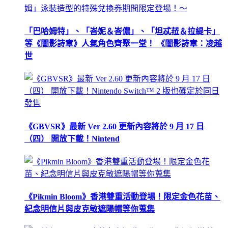
「巴哈姆特」、「峇妮＆峇儂」、「坦忒菈＆拉緹卡」
等《闇影詩章》人氣角色齊聚一堂！ 《闇影詩章：凌越
世
《GBVSR》最新 Ver 2.60 更新內容將於 9 月 17 日
（四） 開放下載！Nintend
《Pikmin Bloom》香港雙重活動登場！限定金色花苗、
紀念明信片與皮克敏遮陽帽等你蒐集