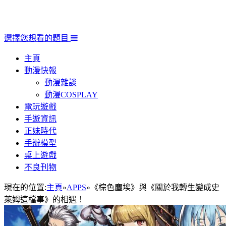
選擇您想看的題目
主頁
動漫快報
動漫雜談
動漫COSPLAY
電玩遊戲
手遊資訊
正妹時代
手辦模型
桌上遊戲
不良刊物
現在的位置:
主頁
»
APPS
»
《棕色塵埃》與《關於我轉生變成史
萊姆這檔事》的相遇！