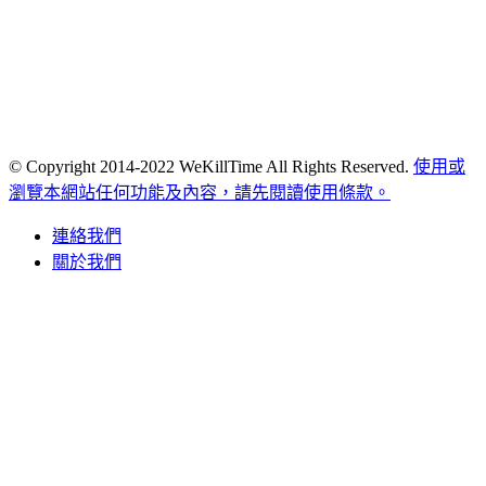
© Copyright 2014-2022 WeKillTime All Rights Reserved.
使用或
瀏覽本網站任何功能及內容，請先閱讀使用條款。
連絡我們
關於我們