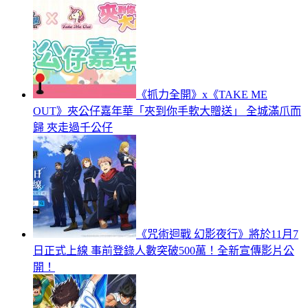
《抓力全開》x《TAKE ME
OUT》夾公仔嘉年華「夾到你手軟大贈送」 全城滿爪而
歸 夾走過千公仔
《咒術迴戰 幻影夜行》將於11月7
日正式上線 事前登錄人數突破500萬！全新宣傳影片公
開！