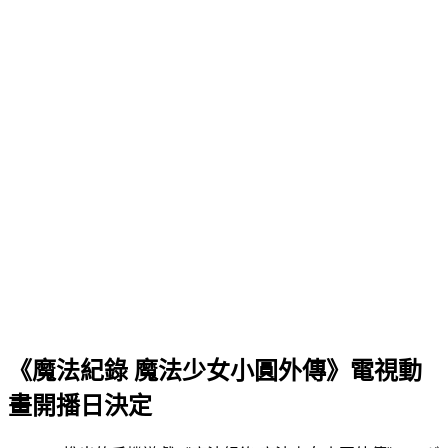
《魔法紀錄 魔法少女小圓外傳》電視動
畫開播日決定