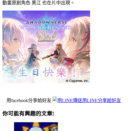
動畫原創角色 黑江 也在片中出現。
用facebook分享給好友
用LINE分享給好友
你可能有興趣的文章!