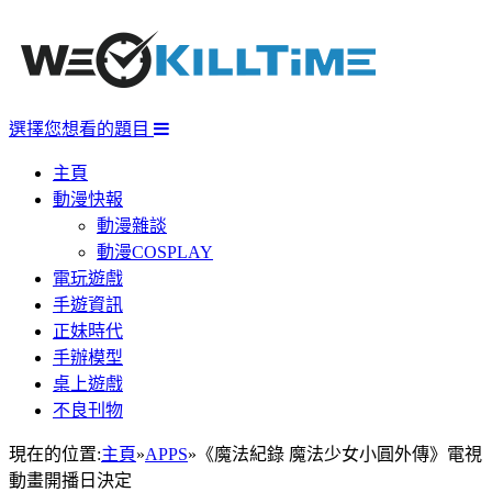
選擇您想看的題目
主頁
動漫快報
動漫雜談
動漫COSPLAY
電玩遊戲
手遊資訊
正妹時代
手辦模型
桌上遊戲
不良刊物
現在的位置:
主頁
»
APPS
»
《魔法紀錄 魔法少女小圓外傳》電視
動畫開播日決定