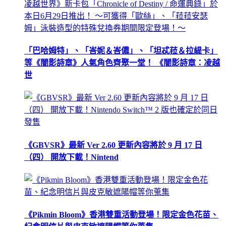
「巴哈姆特」、「峇妮＆峇儂」、「坦忒菈＆拉緹卡」
等《闇影詩章》人氣角色齊聚一堂！ 《闇影詩章：凌越
世
《GBVSR》最新 Ver 2.60 更新內容將於 9 月 17 日
（四） 開放下載！Nintend
《Pikmin Bloom》香港雙重活動登場！限定金色花苗、