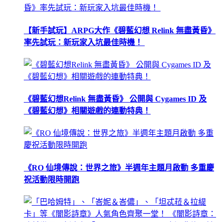
【新手試玩】ARPG大作《碧藍幻想 Relink 無盡黃昏》
率先試玩：新玩家入坑最佳時機！
《碧藍幻想Relink 無盡黃昏》 公開與 Cygames ID 及
《碧藍幻想》相關遊戲的連動特典！
《RO 仙境傳說：世界之旅》半週年主題月啟動 多重慶
祝活動限時開跑