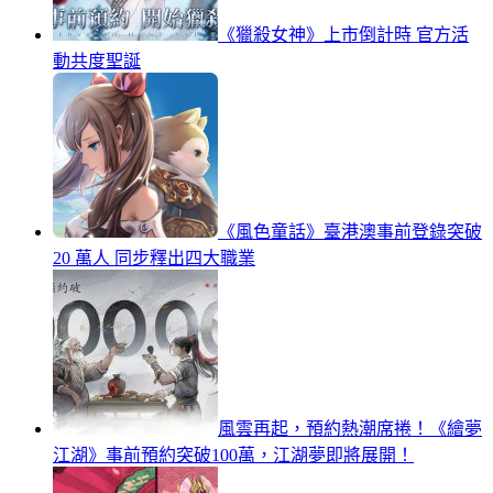
《獵殺女神》上市倒計時 官方活
動共度聖誕
《風色童話》臺港澳事前登錄突破
20 萬人 同步釋出四大職業
風雲再起，預約熱潮席捲！《繪夢
江湖》事前預約突破100萬，江湖夢即將展開！