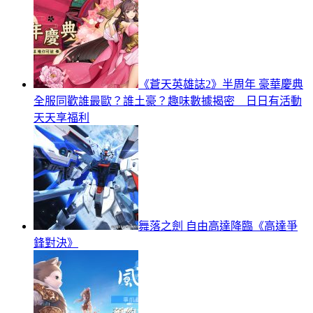
《蒼天英雄誌2》半周年 豪華慶典
全服同歡誰最歐？誰土豪？趣味數據揭密 日日有活動
天天享福利
舞落之劍 自由高達降臨《高達爭
鋒對決》