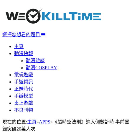
選擇您想看的題目
主頁
動漫快報
動漫雜談
動漫COSPLAY
電玩遊戲
手遊資訊
正妹時代
手辦模型
桌上遊戲
不良刊物
現在的位置:
主頁
»
APPS
»
《超時空法則》進入倒數計時 事前登
錄突破20萬人次