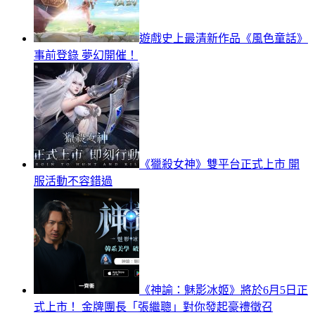
遊戲史上最清新作品《風色童話》
事前登錄 夢幻開催！
《獵殺女神》雙平台正式上市 開
服活動不容錯過
《神諭：魅影冰姬》將於6月5日正
式上市！ 金牌團長「張繼聰」對你發起豪禮徵召