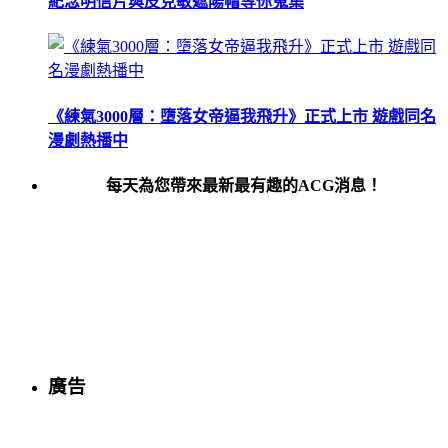
紀念明信片與皮克敏遮陽帽等你蒐集
《練氣3000層：墮落女帝逼我飛升》正式上市 遊戲同名
漫劇熱播中
每天為您帶來最新最有趣的ACG消息！
廣告