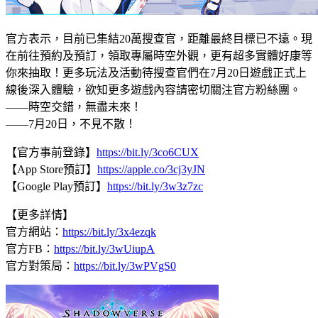
官方表示，目前已集結20萬搜查官，距離最終目標已不遠。現
在前往預約及預訂，領取專屬時空外觀，更有超多實體好康等
你來抽取！更多玩法及活動待搜查官們在7月20日遊戲正式上
線後深入體驗，欲知更多遊戲內容請密切關注官方粉絲團。
——時空交錯，無盡未來！
——7月20日，不見不散！
【官方事前登錄】
https://bit.ly/3co6CUX
【App Store預訂】
https://apple.co/3cj3yJN
【Google Play預訂】
https://bit.ly/3w3z7zc
【更多詳情】
官方網站：
https://bit.ly/3x4ezqk
官方FB：
https://bit.ly/3wUiupA
官方對策局：
https://bit.ly/3wPVgS0