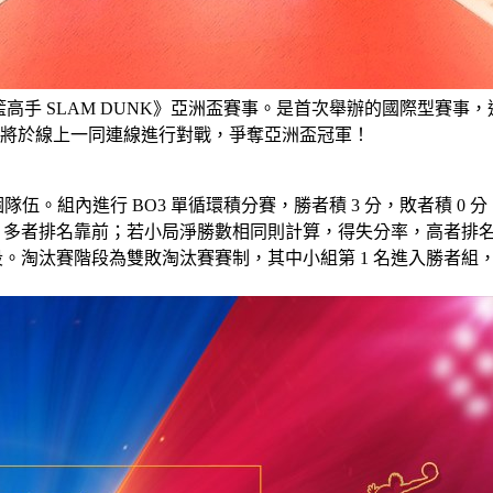
 月 24 日舉行《灌籃高手 SLAM DUNK》亞洲盃賽事。是首次舉辦
賽區將於線上一同連線進行對戰，爭奪亞洲盃冠軍！
隊伍。組內進行 BO3 單循環積分賽，勝者積 3 分，敗者積 0 
，多者排名靠前；若小局淨勝數相同則計算，得失分率，高者排
階段。淘汰賽階段為雙敗淘汰賽賽制，其中小組第 1 名進入勝者組，