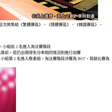
的國際型賽事，這次將集結《繁體賽區》、《簡體賽區》、《韓國賽區》、
分。小組前 2 名進入淘汰賽階段
名靠前。若仍出現得失分率相同情況則進行加賽
小組第 2 名進入敗者組。淘汰賽階段決賽為 BO7，其餘比賽為