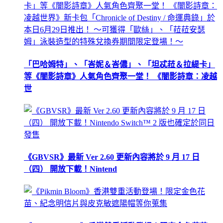
「巴哈姆特」、「峇妮＆峇儂」、「坦忒菈＆拉緹卡」
等《闇影詩章》人氣角色齊聚一堂！ 《闇影詩章：凌越
世
《GBVSR》最新 Ver 2.60 更新內容將於 9 月 17 日
（四） 開放下載！Nintend