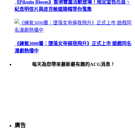
《Pikmin Bloom》香港雙重活動登場！限定金色花苗、
紀念明信片與皮克敏遮陽帽等你蒐集
《練氣3000層：墮落女帝逼我飛升》正式上市 遊戲同名
漫劇熱播中
每天為您帶來最新最有趣的ACG消息！
廣告