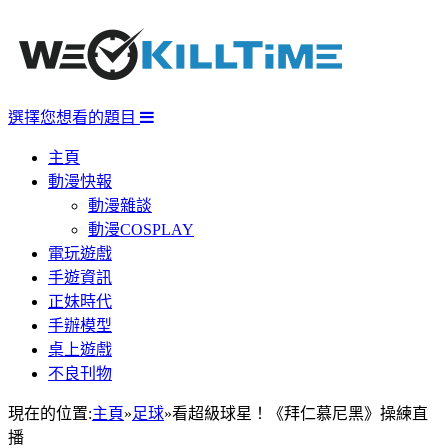
選擇您想看的題目
主頁
動漫快報
動漫雜談
動漫COSPLAY
電玩遊戲
手遊資訊
正妹時代
手辦模型
桌上遊戲
不良刊物
現在的位置:
主頁
»
足球
»
看超級球星！《拜仁慕尼黑》操練直
播