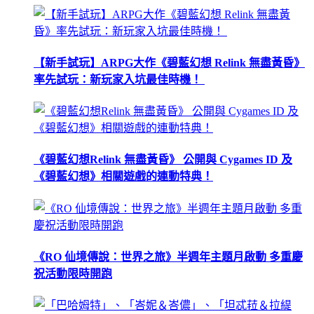
【新手試玩】ARPG大作《碧藍幻想 Relink 無盡黃昏》
率先試玩：新玩家入坑最佳時機！
《碧藍幻想Relink 無盡黃昏》 公開與 Cygames ID 及
《碧藍幻想》相關遊戲的連動特典！
《RO 仙境傳說：世界之旅》半週年主題月啟動 多重慶
祝活動限時開跑