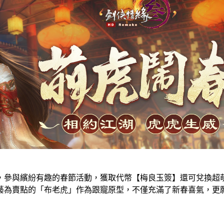
，參與繽紛有趣的春節活動，獲取代幣【梅良玉簽】還可兌換超
藝為賣點的「布老虎」作為跟寵原型，不僅充滿了新春喜氣，更