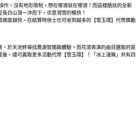
雜操作，沒有地形限制，想在哪滑就在哪滑！而這樣酷炫的全新
從長白山頂一沖而下，恣意滑雪的暢快！
雪速度越快，在結算時俠士也可收到越多的【雪玉環】代幣獎勵
景，於天池畔尋找喬源智開啟體驗。而花滑表演的曲目選取的是
度後，還可贏取更多活動代幣【雪玉環】！「冰上漫舞」共有四