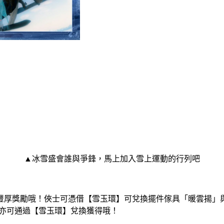
▲冰雪盛會誰與爭鋒，馬上加入雪上運動的行列吧
豐厚獎勵哦！俠士可憑借【雪玉環】可兌換擺件傢具「暖雲揚」
）亦可通過【雪玉環】兌換獲得哦！