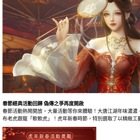
春節經典活動回歸 偽傳之爭再度開啟
春節活動熱鬧開放，大量活動等你來體驗！大唐江湖年味濃濃
布老虎跟寵「軟軟虎」！虎年新春時節，特別選取了以精緻工