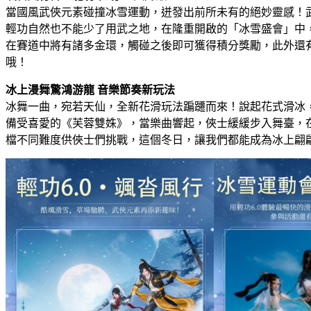
當國風武俠元素碰撞冰雪運動，迸發出前所未有的絕妙靈感！武
輕功自然也不能少了用武之地，在隆重開啟的「冰雪盛會」中
在賽道中將有諸多金環，觸碰之後即可獲得積分獎勵，此外還
哦！
冰上漫舞驚鴻游龍 音樂節奏新玩法
冰舞一曲，宛若天仙，全新花滑玩法蹁躚而來！說起花式滑冰
備受喜愛的《芙蓉雙姝》，當樂曲響起，俠士緩緩步入舞臺，
檔不同難度供俠士們挑戰，這個冬日，讓我們都能成為冰上翩