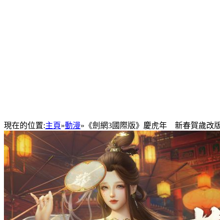
現在的位置:
主頁
»
動漫
»
《劍網3國際版》慶虎年 新春賀歲改