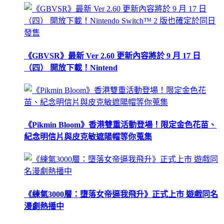
《GBVSR》最新 Ver 2.60 更新內容將於 9 月 17 日
（四） 開放下載！Nintend
《Pikmin Bloom》香港雙重活動登場！限定金色花苗、
紀念明信片與皮克敏遮陽帽等你蒐集
《練氣3000層：墮落女帝逼我飛升》正式上市 遊戲同名
漫劇熱播中