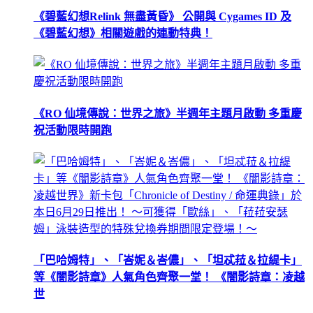
《碧藍幻想Relink 無盡黃昏》 公開與 Cygames ID 及
《碧藍幻想》相關遊戲的連動特典！
《RO 仙境傳說：世界之旅》半週年主題月啟動 多重慶
祝活動限時開跑
「巴哈姆特」、「峇妮＆峇儂」、「坦忒菈＆拉緹卡」
等《闇影詩章》人氣角色齊聚一堂！ 《闇影詩章：凌越
世