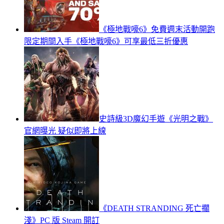
《極地戰嚎6》免費週末活動開跑
限定期間入手《極地戰嚎6》可享最低三折優惠
史詩級3D魔幻手遊《光明之戰》
官網曝光 疑似即將上線
《DEATH STRANDING 死亡擱
淺》PC 版 Steam 開訂