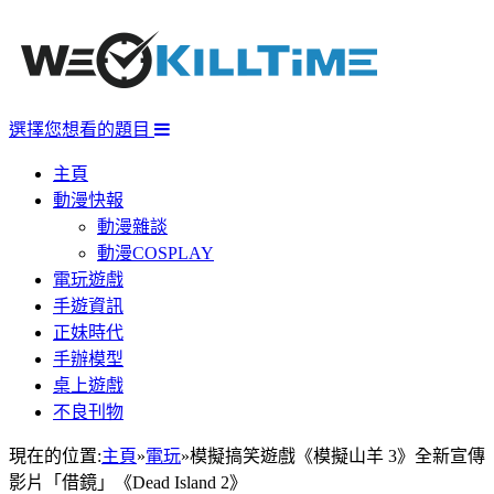
選擇您想看的題目
主頁
動漫快報
動漫雜談
動漫COSPLAY
電玩遊戲
手遊資訊
正妹時代
手辦模型
桌上遊戲
不良刊物
現在的位置:
主頁
»
電玩
»
模擬搞笑遊戲《模擬山羊 3》全新宣傳
影片「借鏡」《Dead Island 2》