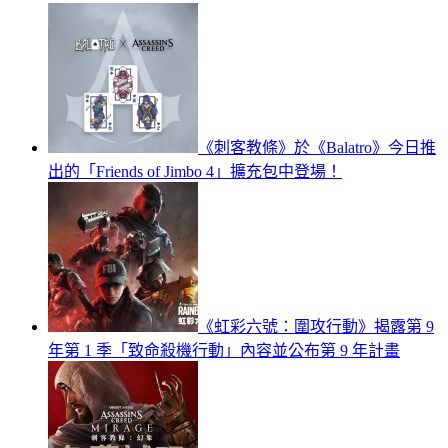
《刺客教條》於《Balatro》今日推
出的「Friends of Jimbo 4」擴充包中登場！
《虹彩六號：圍攻行動》揭露第 9
年第 1 季「致命殺機行動」內容並公布第 9 年計畫