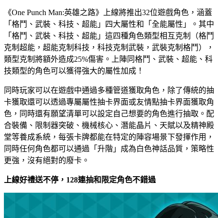
《One Punch Man:英雄之路》上線將推出32位遊戲角色，涵蓋
「格鬥、武裝、科技、超能」四大屬性和「全能屬性」。其中
「格鬥、武裝、科技、超能」這四種角色類型相互克制（格鬥
克制超能，超能克制科技，科技克制武裝，武裝克制格鬥），
類型克制將額外造成25%傷害。上陣同格鬥、武裝、超能、科
技類型的角色可以獲得強大的屬性加成！
同時玩家可以在遊戲中通過多種管道獲取角色，除了傳統的抽
卡獲取還可以透過專屬屬性抽卡界面或友情點抽卡界面獲取角
色，同時還有願望清單可以設定自己想要的角色進行抽取。配
合裝備、限制器突破、機械核心、潛能晶片、天賦以及精神殿
堂等養成系統，每張卡牌都能在特定的陣容場景下發揮作用，
同時任何角色都可以通過「升階」成為白色神話品質，策略性
更強，沒有絕對的廢卡。
上線好禮送不停，128連抽和限定角色不錯過