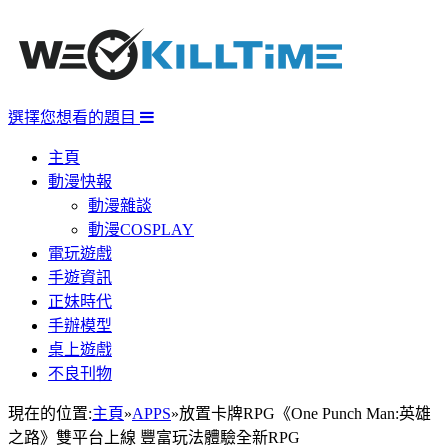
選擇您想看的題目
主頁
動漫快報
動漫雜談
動漫COSPLAY
電玩遊戲
手遊資訊
正妹時代
手辦模型
桌上遊戲
不良刊物
現在的位置:
主頁
»
APPS
»
放置卡牌RPG《One Punch Man:英雄
之路》雙平台上線 豐富玩法體驗全新RPG