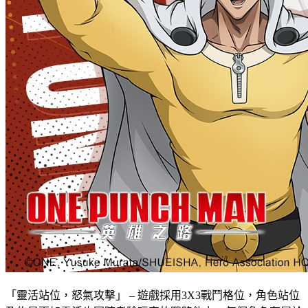
「靈活站位，怒氣攻擊」 – 遊戲採用3X3戰鬥格位，角色站位