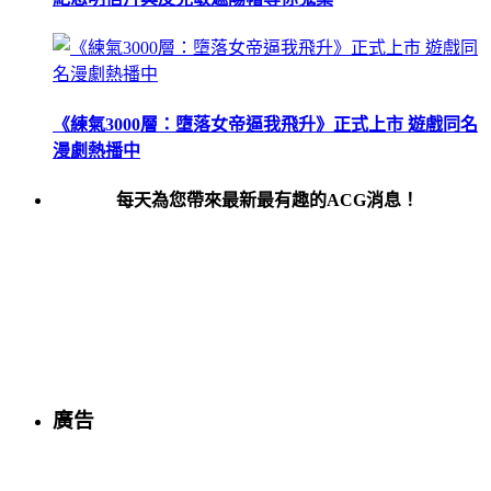
《練氣3000層：墮落女帝逼我飛升》正式上市 遊戲同名
漫劇熱播中
每天為您帶來最新最有趣的ACG消息！
廣告