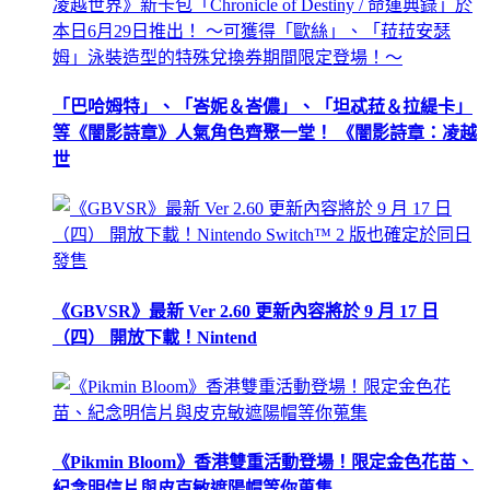
「巴哈姆特」、「峇妮＆峇儂」、「坦忒菈＆拉緹卡」
等《闇影詩章》人氣角色齊聚一堂！ 《闇影詩章：凌越
世
《GBVSR》最新 Ver 2.60 更新內容將於 9 月 17 日
（四） 開放下載！Nintend
《Pikmin Bloom》香港雙重活動登場！限定金色花苗、
紀念明信片與皮克敏遮陽帽等你蒐集