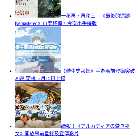
一移再，再移三！《最後的遺跡
Remastered》再度移植，今次出手機版
《轉生史萊姆》手遊事前登錄突破
20萬 定檔12月15日上線
續報！《アルカディアの蒼き巫
女》開放事前登錄及宣傳影片