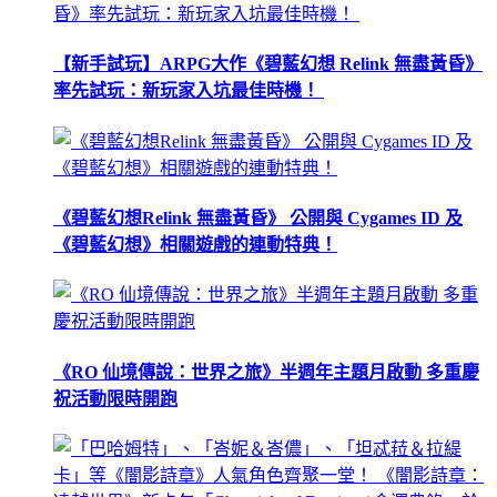
【新手試玩】ARPG大作《碧藍幻想 Relink 無盡黃昏》
率先試玩：新玩家入坑最佳時機！
《碧藍幻想Relink 無盡黃昏》 公開與 Cygames ID 及
《碧藍幻想》相關遊戲的連動特典！
《RO 仙境傳說：世界之旅》半週年主題月啟動 多重慶
祝活動限時開跑