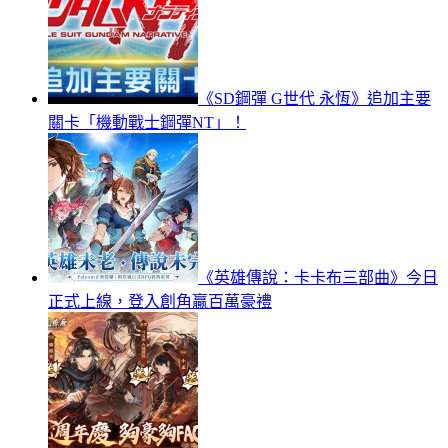
《SD鋼彈 G世代 永恆》追加主要
關卡「機動戰士鋼彈NT」！
《英雄傳說：卡卡布三部曲》今日
正式上線，登入創角贏百萬豪禮