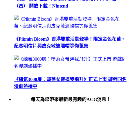
（四） 開放下載！Nintend
《Pikmin Bloom》香港雙重活動登場！限定金色花苗、
紀念明信片與皮克敏遮陽帽等你蒐集
《練氣3000層：墮落女帝逼我飛升》正式上市 遊戲同名
漫劇熱播中
每天為您帶來最新最有趣的ACG消息！