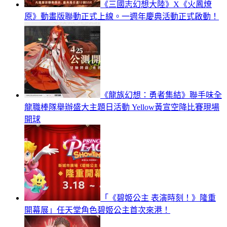
《三國志幻想大陸》X《火鳳燎
原》動畫版聯動正式上線。一週年慶典活動正式啟動！
《龍族幻想：勇者集結》聯手味全
龍職棒隊舉辦盛大主題日活動 Yellow黃宣空降比賽現場
開球
「《碧姬公主 表演時刻！》隆重
開幕展」任天堂角色碧姬公主首次來港！