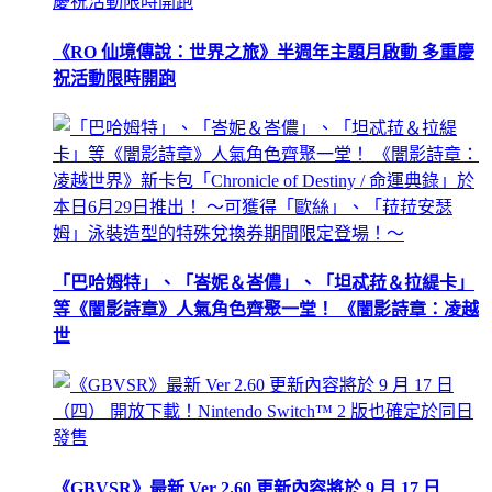
《RO 仙境傳說：世界之旅》半週年主題月啟動 多重慶
祝活動限時開跑
「巴哈姆特」、「峇妮＆峇儂」、「坦忒菈＆拉緹卡」
等《闇影詩章》人氣角色齊聚一堂！ 《闇影詩章：凌越
世
《GBVSR》最新 Ver 2.60 更新內容將於 9 月 17 日