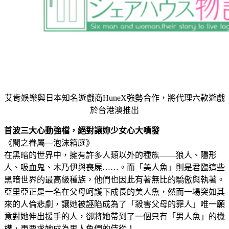
艾肯娛樂與日本知名遊戲商HuneX強勢合作，將代理六款遊戲
於台港澳推出
首波三大心動強檔，絕對讓妳少女心大噴發
《闇之眷屬—泡沫箱庭》
在黑暗的世界中，擁有許多人類以外的種族——狼人、隱形
人、吸血鬼、木乃伊與喪屍……。而「美人魚」則是君臨這些
黑暗世界的最高級種族，他們也因此有著無比的驕傲與執著。
亞里亞正是一名在父母呵護下成長的美人魚，然而一場突如其
來的人倫悲劇，讓她被誣陷成為了「殺害父母的罪人」唯一願
意對她伸出援手的人，卻將她帶到了一個只有「男人魚」的機
構，更要求她成為男人魚們的侍從！