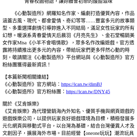
青春校園物語，讓妳體會初戀的酸甜滋味
《心動製造所》網羅知名作家、編劇打造優質內容，作品
涵蓋古風、現代、都會愛情、奇幻等等……豐富多元的故事類
型、多重選擇劇情引導妳進入不同結局，滿足女性玩家的所有
幻想。暖淚系青春愛情天后晨羽《月亮先生》、金石堂暢銷美
女作家Misa《小羊不會唱情歌》，眾多名作改編遊戲。官方透
露將持續推出更多元的內容，帶給玩家們更多怦然心動的時
刻，敬請關注《心動製造所》平台網站與《心動製造所》官方
粉絲團獲得最新資訊！
【本篇新聞相關連結】
《心動製造所》官方網站：
https://ican.tw/dimBJ
《心動製造所》官方粉絲團：
https://ican.tw/DNY45
關於《艾肯娛樂》
《艾肯娛樂》為代理營銷海內外知名、優質手機與網頁遊戲的
遊戲娛樂公司，以提供玩家良好遊戲環境為目標，積極發展多
元化網頁與移動式平台，以台灣為基礎，結合台灣優異人才及
文創因子，擴展海外市場。目前經營【oneone玩玩】潮流玩具