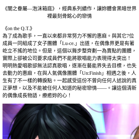
《闇之眷屬—泡沫箱庭》，經典系列續作，讓妳體會黑暗世界
裡最刻骨銘心的戀情
《on the Q.T.》
為了成為歌手，一直以來都非常努力不懈的惠麻。與其它7位
成員一同組成了女子團體「Lu-ce.」出道，在偶像界更是有著
屹立不搖的地位。但是，這個以舞步整齊劃一為賣點的團體，
實際上卻被公司要求成員們不能將歌唱能力表現得太突出！
明明熱愛唱歌卻無法認真歌唱，逐漸在藝能界失去目標，也失
去動力的惠麻，在與人氣偶像團體「Un:Finish」相遇之後，人
生有了不一樣的轉捩點。一起感受這份不曾向任何人述說的真
正夢想，以及不能被任何人知道的秘密戀情——。讓這個清新
的偶像成長物語，療癒妳的心！