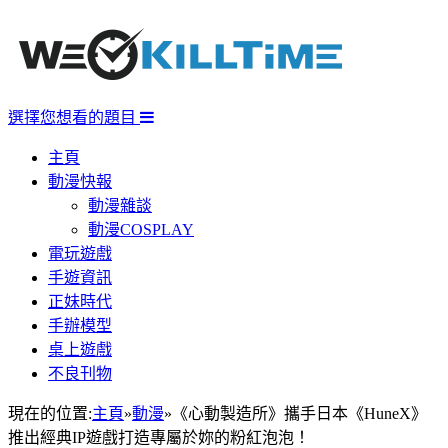
選擇您想看的題目
主頁
動漫快報
動漫雜談
動漫COSPLAY
電玩遊戲
手遊資訊
正妹時代
手辦模型
桌上遊戲
不良刊物
現在的位置:
主頁
»
動漫
»
《心動製造所》攜手日本《HuneX》
推出經典IP遊戲打造專屬於妳的粉紅泡泡！