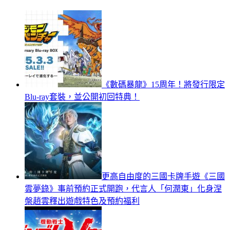
《數碼暴龍》15周年！將發行限定
Blu-ray套裝，並公開初回特典！
更高自由度的三國卡牌手遊《三國
雲夢錄》事前預約正式開跑，代言人「何潤東」化身涅
槃趙雲釋出遊戲特色及預約福利