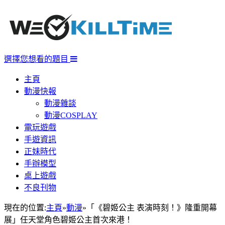
選擇您想看的題目
主頁
動漫快報
動漫雜談
動漫COSPLAY
電玩遊戲
手遊資訊
正妹時代
手辦模型
桌上遊戲
不良刊物
現在的位置:
主頁
»
動漫
»
「《碧姬公主 表演時刻！》隆重開幕
展」任天堂角色碧姬公主首次來港！