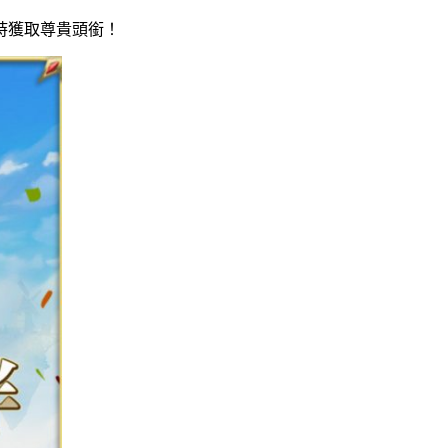
時獲取尊貴頭銜！