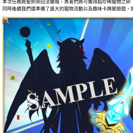
本次任務將聖劍帶回法蘭城，勇者們將可獲得超珍稀寵物之卵
同時後續我們還準備了盛大的寵物活動以及趣味卡牌屋遊戲，