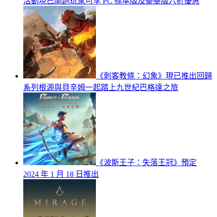
活動現已開跑玩家可享 PC 標準版及豪華版六折優惠
《刺客教條：幻象》現已推出回歸
系列根源與貝辛姆一起踏上九世紀巴格達之旅
《波斯王子：失落王冠》預定
2024 年 1 月 18 日推出