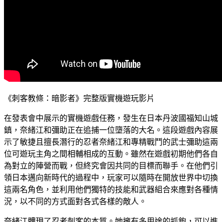
《刺客教條：暗影者》完整版實機遊玩影片
在發表會中展示的實機遊戲任務，發生在日本丹波國福知山城
鎮，奈緒江和彌助正在追捕一位墮落的大名。這段遊戲內容展
示了敏捷且擅長潛行的忍者奈緒江和專精戰鬥的武士彌助這兩
位可遊玩主角之間相輔相成的互動。雖然在遊戲初期他們各自
為對立的陣營而戰，但終究會因共同的目標而聯手。在他們引
領日本邁向新時代的過程中，玩家可以隨時在開放世界中切換
這兩名角色，並利用他們獨特的技能和武器組合來應對各種情
況，以不同的方式面對各式各樣的敵人。
奈緒江體現了忍者刺客的本質。她擁有多用途的抓鉤，可以進