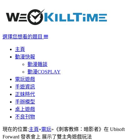
選擇您想看的題目
主頁
動漫快報
動漫雜談
動漫COSPLAY
電玩遊戲
手遊資訊
正妹時代
手辦模型
桌上遊戲
不良刊物
現在的位置:
主頁
»
電玩
»
《刺客教條：暗影者》在 Ubisoft
Forward 發表會上 展示了雙主角遊戲玩法