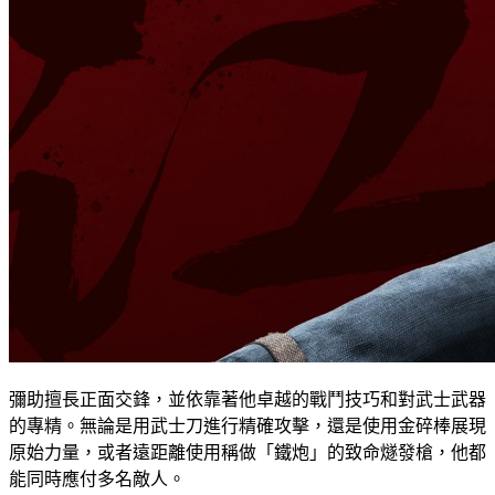
彌助擅長正面交鋒，並依靠著他卓越的戰鬥技巧和對武士武器
的專精。無論是用武士刀進行精確攻擊，還是使用金碎棒展現
原始力量，或者遠距離使用稱做「鐵炮」的致命燧發槍，他都
能同時應付多名敵人。