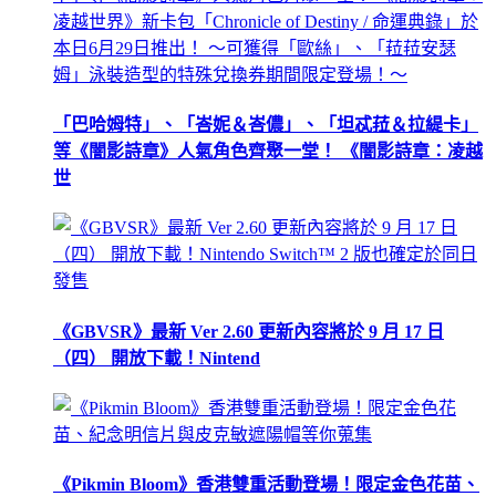
「巴哈姆特」、「峇妮＆峇儂」、「坦忒菈＆拉緹卡」
等《闇影詩章》人氣角色齊聚一堂！ 《闇影詩章：凌越
世
《GBVSR》最新 Ver 2.60 更新內容將於 9 月 17 日
（四） 開放下載！Nintend
《Pikmin Bloom》香港雙重活動登場！限定金色花苗、