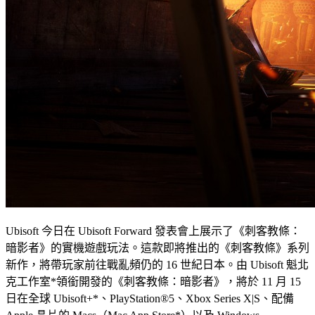
Ubisoft 今日在 Ubisoft Forward 發表會上展示了《刺客教條：
暗影者》的實機遊戲玩法。這款即將推出的《刺客教條》系列
新作，將帶玩家前往戰亂頻仍的 16 世紀日本。由 Ubisoft 魁北
克工作室*領銜開發的《刺客教條：暗影者》，將於 11 月 15
日在全球 Ubisoft+*、PlayStation®5、Xbox Series X|S、配備