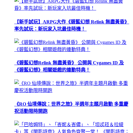
【新手試玩】ARPG大作《碧藍幻想 Relink 無盡黃昏》
率先試玩：新玩家入坑最佳時機！
《碧藍幻想Relink 無盡黃昏》 公開與 Cygames ID 及
《碧藍幻想》相關遊戲的連動特典！
《RO 仙境傳說：世界之旅》半週年主題月啟動 多重慶
祝活動限時開跑