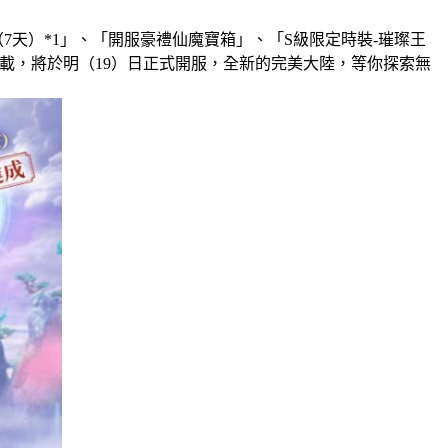
7天）*1」、「開服豪禮仙魔寶箱」、「S級限定時裝-璀璨王
下載，將於明（19）日正式開服，全新的完美大陸，等你探索無