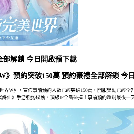
全部解鎖 今日開啟預下載
W》預約突破150萬 預約豪禮全部解鎖 今
世界W》，宣佈事前預約人數已經突破150萬，開服獎勵已經全部
《誅仙》手游強勢聯動，頂級IP全新碰撞！事前預約還剩最後一