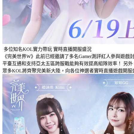
多位知名KOL實力帶玩 實時直播開服盛況
《完美世界W》此前已經邀請了多名Gamer測評紅人參與遊
平臺互通和支持亞太五區跨服戰能夠有效提高組隊效率！ 另外
眾多KOL將齊聚完美新大陸，向各位神選者實時直播遊戲開服