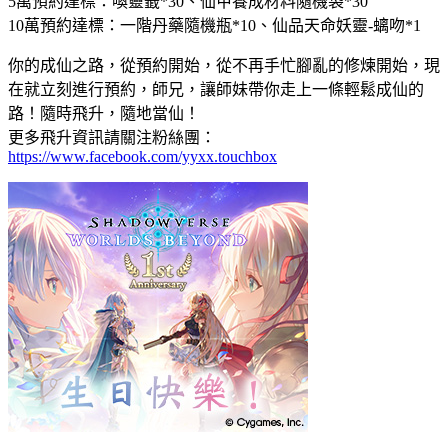
5萬預約達標：喚靈籤*30、仙甲養成材料隨機袋*30
10萬預約達標：一階丹藥隨機瓶*10、仙品天命妖靈-螭吻*1
你的成仙之路，從預約開始，從不再手忙腳亂的修煉開始，現
在就立刻進行預約，師兄，讓師妹帶你走上一條輕鬆成仙的
路！隨時飛升，隨地當仙！
更多飛升資訊請關注粉絲團：
https://www.facebook.com/yyxx.touchbox