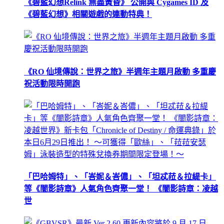
《碧藍幻想Relink 無盡黃昏》 公開與 Cygames ID 及
《碧藍幻想》相關遊戲的連動特典！
《RO 仙境傳說：世界之旅》半週年主題月啟動 多重慶
祝活動限時開跑
「巴哈姆特」、「峇妮＆峇儂」、「坦忒菈＆拉緹卡」
等《闇影詩章》人氣角色齊聚一堂！ 《闇影詩章：凌越
世