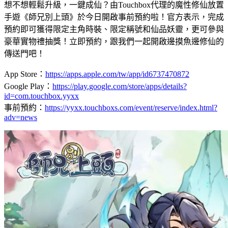
想不想輕鬆升級，一鍵成仙？由Touchbox代理的魔性修仙放置
手遊《師兄別上頭》於今日開啟事前預約啦！官方表示，完成
預約即可獲得限定主角時裝、限定稱號和仙品妖靈，更可參與
豪華實物禮抽獎！立即預約，跟我們一起開啟邊摸魚邊修仙的
傳送門吧！
App Store：
https://apps.apple.com/tw/app/id6737470872
Google Play：
https://play.google.com/store/apps/details?
id=com.touchbox.yyxx
事前預約：
https://yyxx.touchboxs.com/event/reserve/index.html?
adv=news