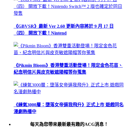
《GBVSR》最新 Ver 2.60 更新內容將於 9 月 17 日
（四） 開放下載！Nintend
《Pikmin Bloom》香港雙重活動登場！限定金色花苗、
紀念明信片與皮克敏遮陽帽等你蒐集
《練氣3000層：墮落女帝逼我飛升》正式上市 遊戲同名
漫劇熱播中
每天為您帶來最新最有趣的ACG消息！