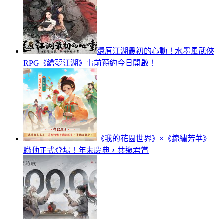
還原江湖最初的心動！水墨風武俠
RPG《繪夢江湖》事前預約今日開啟！
《我的花園世界》×《錦繡芳華》
聯動正式登場！年末慶典，共邀君賞