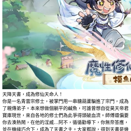
天降天書，成為修仙天命人！
你是一名青雲宗修士，被掌門用一串糖葫蘆騙進了宗門，成為
了親傳弟子。本來想做個躺平的鹹魚，可誰曾想自從昊天帝君
寶庫現世，來自各地的修士們為此爭得頭破血流。師傅還偏要
你去湊熱鬧，在他的淫威…阿不，循循勸導下，你無奈答應，
並在機緣巧合下，成為了天書之主。大家都說，得到天書是幾