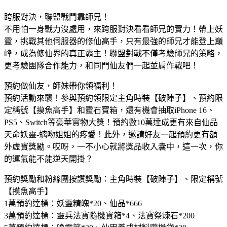
跨服對決，聯盟戰鬥靠師兄！
不用怕一身戰力沒處用，來跨服對決看看師兄的實力！帶上妖
靈，挑戰其他伺服器的修仙高手，只有最強的師兄才能登上巔
峰，成為修仙界的真正霸主！聯盟對戰不僅考驗師兄的策略，
更考驗團隊合作能力，和同門仙友們一起並肩作戰吧！
預約做仙友，師妹帶你領福利！
預約活動來襲！參與預約領限定主角時裝【破陣子】、預約限
定稱號【摸魚高手】和靈石寶箱，還有機會抽取iPhone 16、
PS5、Switch等豪華實物大獎！預約數10萬達成更有來自仙品
天命妖靈-螭吻姐姐的疼愛！此外，邀請好友一起預約更有額
外虛寶獎勵。哎呀，一不小心就將獎品收入囊中，這一次，你
的運氣能不能逆天開掛？
預約獎勵和粉絲團按讚獎勵：主角時裝【破陣子】、限定稱號
【摸魚高手】
1萬預約達標：妖靈精魄*20、仙晶*666
3萬預約達標：靈兵法寶隨機寶箱*4、法寶祭煉石*200