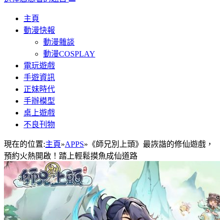
主頁
動漫快報
動漫雜談
動漫COSPLAY
電玩遊戲
手遊資訊
正妹時代
手辦模型
桌上遊戲
不良刊物
現在的位置:
主頁
»
APPS
»
《師兄別上頭》最詼諧的修仙遊戲，
預約火熱開啟！踏上輕鬆摸魚成仙道路