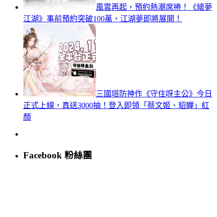
風雲再起，預約熱潮席捲！《繪夢
江湖》事前預約突破100萬，江湖夢即將展開！
三國塔防神作《守住呀主公》今日
正式上線，真送3000抽！登入即領「蔡文姬、貂蟬」紅
顏
Facebook 粉絲團