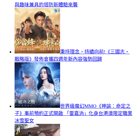
與趣味兼具的塔防新體驗來襲
秉持理念，持續向前!《三國志‧
戰略版》發佈會攜四週年新內容強勢回歸
世界級魔幻MMO《神諭：命定之
子》事前預約正式開啟 「雷嘉汭」化身台港澳限定職業
冰雪聖女