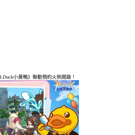
.Duck小黃鴨》聯動預約火熱開啟！