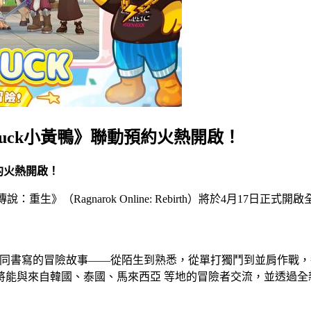
Duck小黃鴨》聯動預約火熱開啟！
約火熱開啟！
《RO仙境傳說：重生》（Ragnarok Online: Rebirth）將
同書寫的冒險故事——從陌生到熟悉，從單打獨鬥到並肩作戰，
將能與來自韓國、泰國、馬來西亞 等地的冒險者交流，並透過全