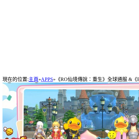
現在的位置:
主頁
»
APPS
»
《RO仙境傳說：重生》全球通服 &《B