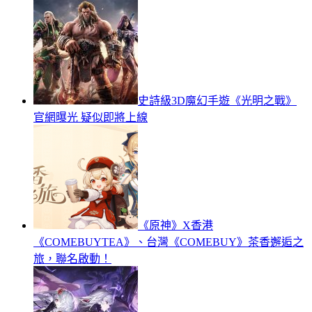
史詩級3D魔幻手遊《光明之戰》
官網曝光 疑似即將上線
《原神》X香港
《COMEBUYTEA》、台灣《COMEBUY》茶香邂逅之
旅，聯名啟動！