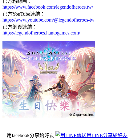
官方粉絲團：
https://www.facebook.com/legendofheroes.tw/
官方YouTube連結：
https://www.youtube.com/@legendofheroes-tw
官方網頁連結：
https://legendofheroes.hantogames.com/
用facebook分享給好友
用LINE分享給好友