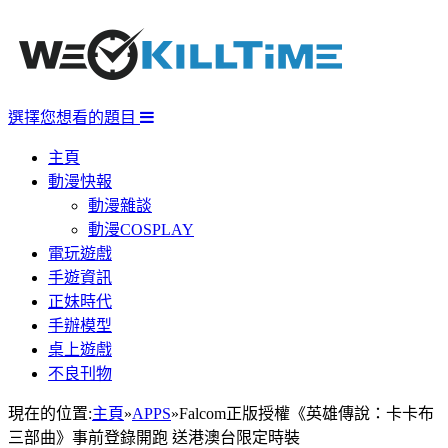
選擇您想看的題目
主頁
動漫快報
動漫雜談
動漫COSPLAY
電玩遊戲
手遊資訊
正妹時代
手辦模型
桌上遊戲
不良刊物
現在的位置:
主頁
»
APPS
»
Falcom正版授權《英雄傳說：卡卡布
三部曲》事前登錄開跑 送港澳台限定時裝