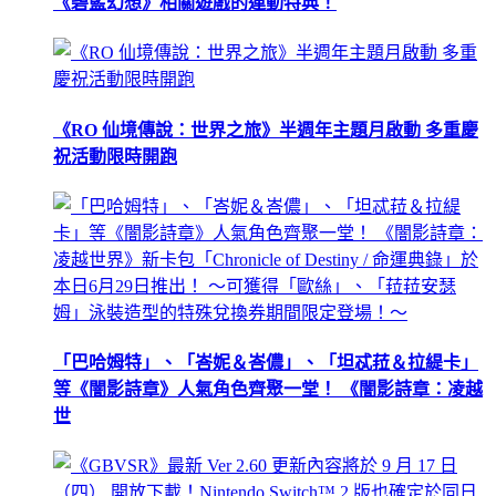
《碧藍幻想》相關遊戲的連動特典！
《RO 仙境傳說：世界之旅》半週年主題月啟動 多重慶
祝活動限時開跑
「巴哈姆特」、「峇妮＆峇儂」、「坦忒菈＆拉緹卡」
等《闇影詩章》人氣角色齊聚一堂！ 《闇影詩章：凌越
世