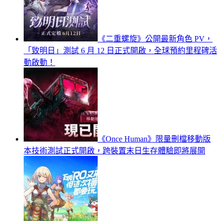
《二重螺旋》公開最新角色 PV，
「致明日」測試 6 月 12 日正式開啟，全球預約里程碑活
動啟動！
《Once Human》限量刪檔移動版
本技術測試正式開啟，跨裝置末日生存體驗即將展開