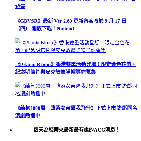
《GBVSR》最新 Ver 2.60 更新內容將於 9 月 17 日
（四） 開放下載！Nintend
《Pikmin Bloom》香港雙重活動登場！限定金色花苗、
紀念明信片與皮克敏遮陽帽等你蒐集
《練氣3000層：墮落女帝逼我飛升》正式上市 遊戲同名
漫劇熱播中
每天為您帶來最新最有趣的ACG消息！