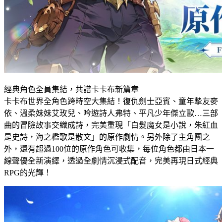
經典角色全員集結，共譜卡卡布新篇章
卡卡布世界全角色跨時空大集結！復仇劍士亞賓、童年摯友麥
依、溫柔妹妹艾玫兒、吟遊詩人弗特、平凡少年傑立歐…三部
曲的冒險故事交織成詩，完美重現「白髮魔女是小說，朱紅血
是史詩，海之檻歌是散文」的原作劇情。另外除了主角團之
外，還有超過100位的原作角色可收集，每位角色都由日本一
線聲優全新演繹，透過全劇情沉浸式配音，完美再現日式經典
RPG的光輝！