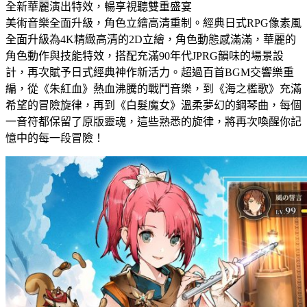
全新華麗演出特效，暢享視聽雙重盛宴
美術音樂全面升級，角色立繪高清重制。經典日式RPG像素風
全面升級為4K精緻高清的2D立繪，角色動態感滿滿，華麗的
角色動作與技能特效，搭配充滿90年代JPRG韻味的場景設
計，再次賦予日式經典神作新活力。超過百首BGM交響樂重
編，從《朱紅血》熱血沸騰的戰鬥音樂，到《海之檻歌》充滿
希望的冒險旋律，再到《白髮魔女》溫柔夢幻的鋼琴曲，每個
一音符都保留了原版靈魂，這些熟悉的旋律，將再次喚醒你記
憶中的每一段冒險！