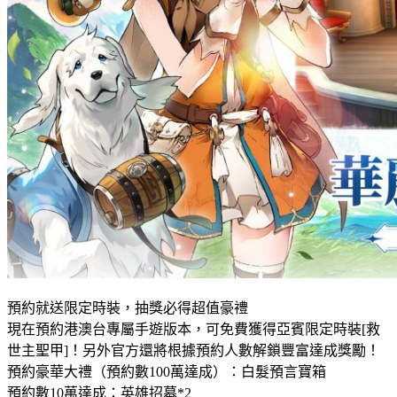
預約就送限定時裝，抽獎必得超值豪禮
現在預約港澳台專屬手遊版本，可免費獲得亞賓限定時裝[救
世主聖甲]！另外官方還將根據預約人數解鎖豐富達成獎勵！
預約豪華大禮（預約數100萬達成）：白髮預言寶箱
預約數10萬達成：英雄招募*2