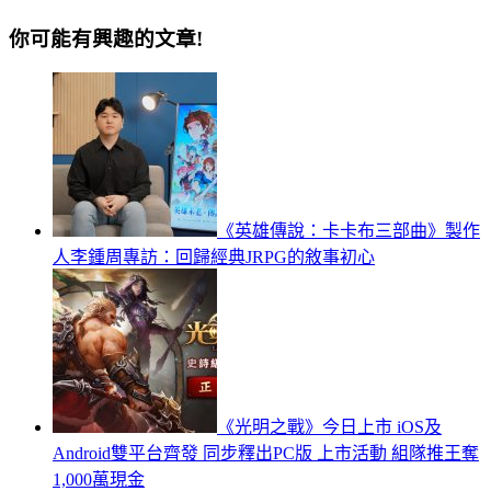
你可能有興趣的文章!
《英雄傳說：卡卡布三部曲》製作
人李鍾周專訪：回歸經典JRPG的敘事初心
《光明之戰》今日上市 iOS及
Android雙平台齊發 同步釋出PC版 上市活動 組隊推王奪
1,000萬現金