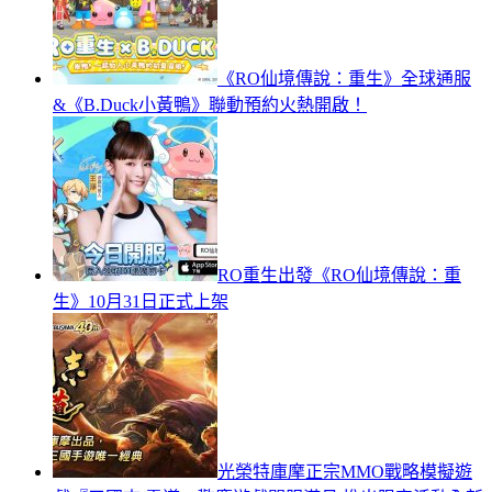
《RO仙境傳說：重生》全球通服
&《B.Duck小黃鴨》聯動預約火熱開啟！
RO重生出發《RO仙境傳說：重
生》10月31日正式上架
光榮特庫摩正宗MMO戰略模擬遊