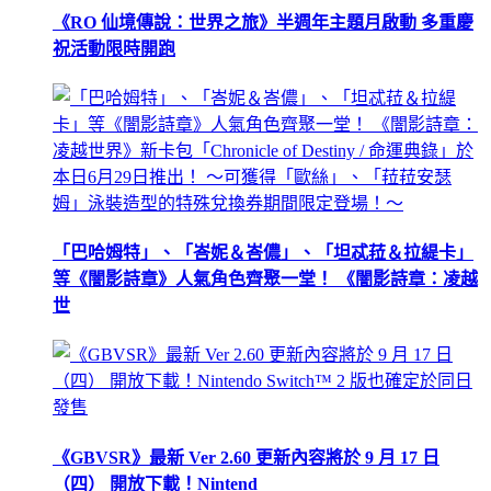
《RO 仙境傳說：世界之旅》半週年主題月啟動 多重慶
祝活動限時開跑
「巴哈姆特」、「峇妮＆峇儂」、「坦忒菈＆拉緹卡」
等《闇影詩章》人氣角色齊聚一堂！ 《闇影詩章：凌越
世
《GBVSR》最新 Ver 2.60 更新內容將於 9 月 17 日
（四） 開放下載！Nintend