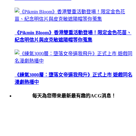
《Pikmin Bloom》香港雙重活動登場！限定金色花苗、
紀念明信片與皮克敏遮陽帽等你蒐集
《練氣3000層：墮落女帝逼我飛升》正式上市 遊戲同名
漫劇熱播中
每天為您帶來最新最有趣的ACG消息！