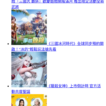
戲『三國志 霸道』歡慶遊戲開服滿月 推出限定活動全新
武將
《三國冰河時代》全球同步預約開
啟！“冰的”輕鬆玩法搶先看
《獵殺女神》上市倒計時 官方活
動共度聖誕