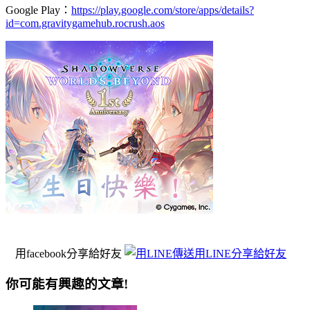
Google Play：
https://play.google.com/store/apps/details?
id=com.gravitygamehub.rocrush.aos
用facebook分享給好友
用LINE分享給好友
你可能有興趣的文章!