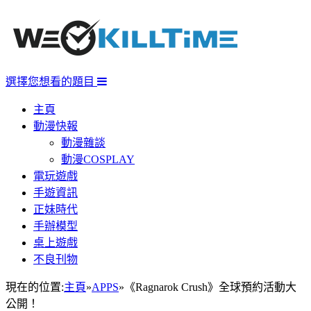
選擇您想看的題目
主頁
動漫快報
動漫雜談
動漫COSPLAY
電玩遊戲
手遊資訊
正妹時代
手辦模型
桌上遊戲
不良刊物
現在的位置:
主頁
»
APPS
»
《Ragnarok Crush》全球預約活動大
公開！