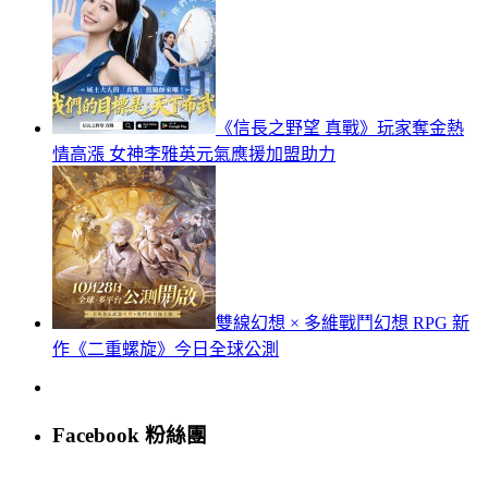
《信長之野望 真戰》玩家奪金熱
情高漲 女神李雅英元氣應援加盟助力
雙線幻想 × 多維戰鬥幻想 RPG 新
作《二重螺旋》今日全球公測
Facebook 粉絲團