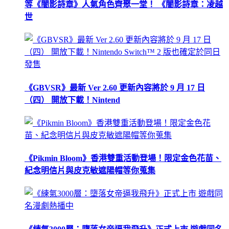
等《闇影詩章》人氣角色齊聚一堂！ 《闇影詩章：凌越
世
《GBVSR》最新 Ver 2.60 更新內容將於 9 月 17 日
（四） 開放下載！Nintend
《Pikmin Bloom》香港雙重活動登場！限定金色花苗、
紀念明信片與皮克敏遮陽帽等你蒐集