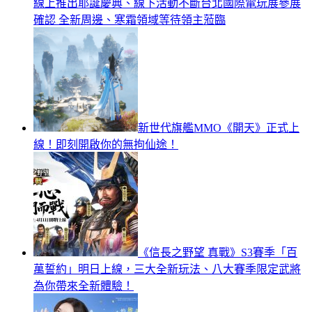
線上推出耶誕慶典、線下活動不斷台北國際電玩展參展
確認 全新周邊、寒霜領域等待領主蒞臨
新世代旗艦MMO《開天》正式上
線！即刻開啟你的無拘仙途！
《信長之野望 真戰》S3賽季「百
萬誓約」明日上線，三大全新玩法、八大賽季限定武將
為你帶來全新體驗！