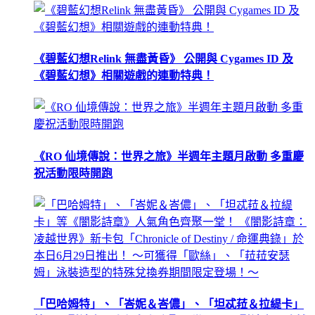
《碧藍幻想Relink 無盡黃昏》 公開與 Cygames ID 及
《碧藍幻想》相關遊戲的連動特典！
《RO 仙境傳說：世界之旅》半週年主題月啟動 多重慶
祝活動限時開跑
「巴哈姆特」、「峇妮＆峇儂」、「坦忒菈＆拉緹卡」