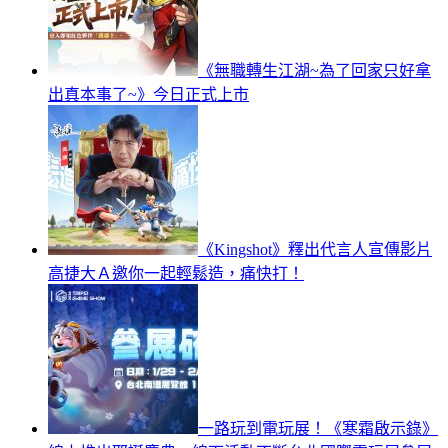
《無職轉生江湖~為了回家只好拿
出真本事了~》今日正式上市
《Kingshot》釋出代言人宣傳影片
高捷大Ａ邀你一起輕鬆造，痛快打！
一路玩到電玩展！《寒霜啟示錄》