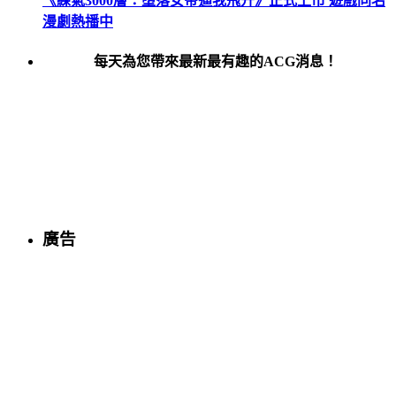
《練氣3000層：墮落女帝逼我飛升》正式上市 遊戲同名
漫劇熱播中
每天為您帶來最新最有趣的ACG消息！
廣告