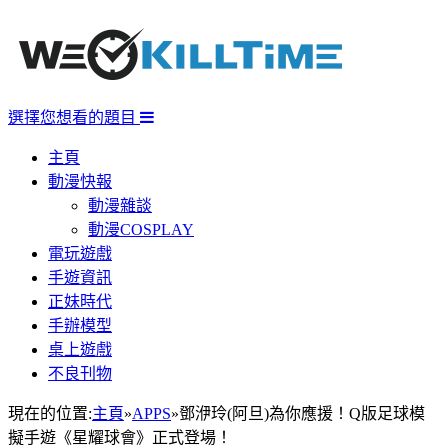
選擇您想看的題目
主頁
動漫快報
動漫雜談
動漫COSPLAY
電玩遊戲
手遊資訊
正妹時代
手辦模型
桌上遊戲
不良刊物
現在的位置:
主頁
»
APPS
»
鄧洢玲(阿旦)為你應援！Q版足球模
擬手遊《星耀球會》正式登場！