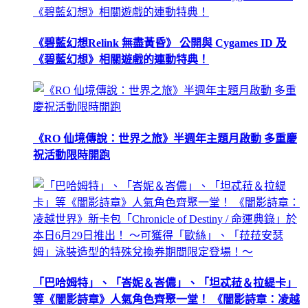
《碧藍幻想Relink 無盡黃昏》 公開與 Cygames ID 及
《碧藍幻想》相關遊戲的連動特典！
《RO 仙境傳說：世界之旅》半週年主題月啟動 多重慶
祝活動限時開跑
「巴哈姆特」、「峇妮＆峇儂」、「坦忒菈＆拉緹卡」
等《闇影詩章》人氣角色齊聚一堂！ 《闇影詩章：凌越