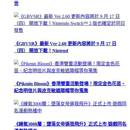
世
《GBVSR》最新 Ver 2.60 更新內容將於 9 月 17 日
（四） 開放下載！Nintend
《Pikmin Bloom》香港雙重活動登場！限定金色花苗、
紀念明信片與皮克敏遮陽帽等你蒐集
《練氣3000層：墮落女帝逼我飛升》正式上市 遊戲同名