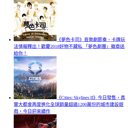
《夢色卡司》音樂劇節奏、卡牌玩
法情報釋出！歡慶2018好物不藏私 「夢色劇團」徽章送
給你！
《Cities: Skylines II》今日發售，真
實大都會再度進化全球銷量超過1200萬份的城市建設遊
戲，今日迎來續作