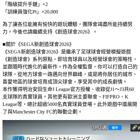
「階級提升手鏈」×2
「訓練員強化Pt」×20,000
為了讓各位能擁有愉快的遊玩體驗，團隊會竭盡所能持續努
力。今後也請繼續支持《創造球會2026》。
■關於《SEGA新創造球會2026》
《SEGA新創造球會2026》是繼承了足球球會經營模擬遊戲
《創造球會》系列原點，即培育球員以及經營球會的策略性，
並跟隨時代進化的最新作。作為全權監督，你可以打造自己的
球隊，從地方球會一路邁向世界巔峰，或是將你居住的城市、
喜愛地區的球會培育成頂尖球會，享受其中的成長劇情。
本作獲得明治安田生命J League官方授權、收錄從J1～J3共60
支球隊的真實球員。其他更有歐洲主要聯會、FIFPRO、K
League等，總計超過5000名真實球員登場。此外遊戲中還展開
了與Manchester City FC的聯動企劃。