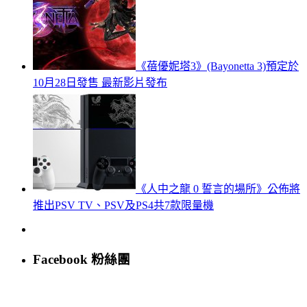
《蓓優妮塔3》(Bayonetta 3)預定於
10月28日發售 最新影片發布
《人中之龍 0 誓言的場所》公佈將
推出PSV TV、PSV及PS4共7款限量機
Facebook 粉絲團