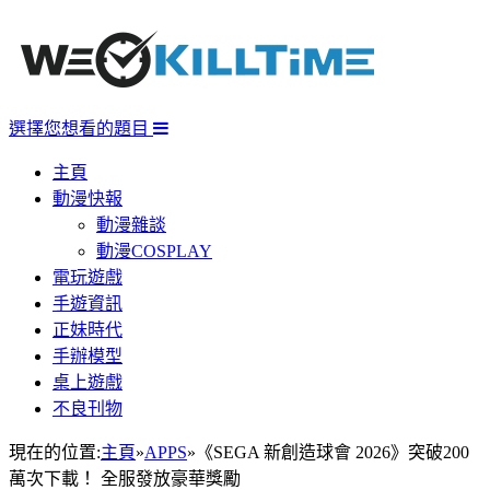
選擇您想看的題目
主頁
動漫快報
動漫雜談
動漫COSPLAY
電玩遊戲
手遊資訊
正妹時代
手辦模型
桌上遊戲
不良刊物
現在的位置:
主頁
»
APPS
»
《SEGA 新創造球會 2026》突破200
萬次下載！ 全服發放豪華獎勵