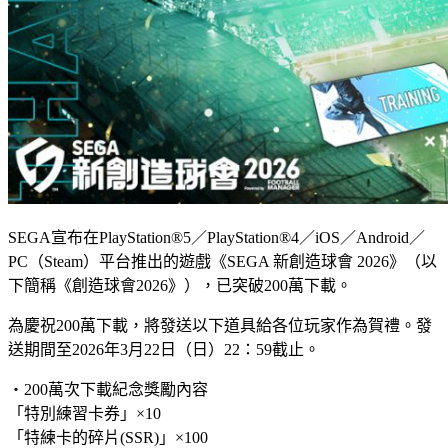
SEGA宣布在PlayStation®5／PlayStation®4／iOS／Android／
PC（Steam）平台推出的遊戲《SEGA 新創造球會 2026》（以
下簡稱《創造球會2026》），已突破200萬下載。
為慶祝200萬下載，將發送以下道具給各位玩家作為賀禮。發
送期間至2026年3月22日（日）22：59截止。
・200萬次下載紀念獎勵內容
「特別練習卡券」×10
「特練卡的碎片(SSR)」×100