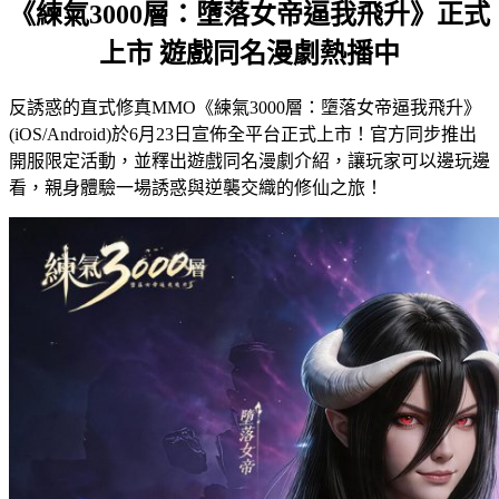
《練氣3000層：墮落女帝逼我飛升》正式
上市 遊戲同名漫劇熱播中
反誘惑的直式修真MMO《練氣3000層：墮落女帝逼我飛升》
(iOS/Android)於6月23日宣佈全平台正式上市！官方同步推出
開服限定活動，並釋出遊戲同名漫劇介紹，讓玩家可以邊玩邊
看，親身體驗一場誘惑與逆襲交織的修仙之旅！