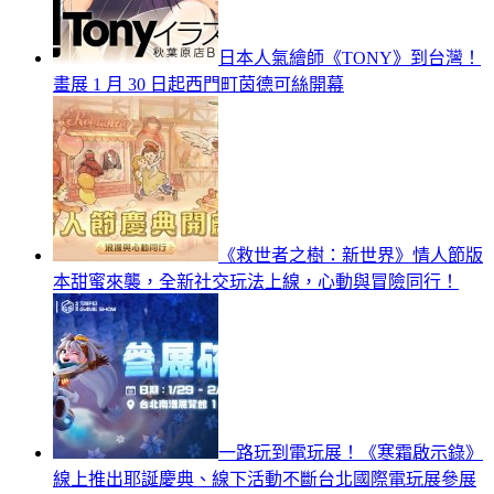
日本人氣繪師《TONY》到台灣！
畫展 1 月 30 日起西門町茵德可絲開幕
《救世者之樹：新世界》情人節版
本甜蜜來襲，全新社交玩法上線，心動與冒險同行！
一路玩到電玩展！《寒霜啟示錄》
線上推出耶誕慶典、線下活動不斷台北國際電玩展參展