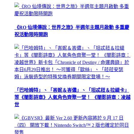
《RO 仙境傳說：世界之旅》半週年主題月啟動 多重慶
祝活動限時開跑
「巴哈姆特」、「峇妮＆峇儂」、「坦忒菈＆拉緹卡」
等《闇影詩章》人氣角色齊聚一堂！ 《闇影詩章：凌越
世