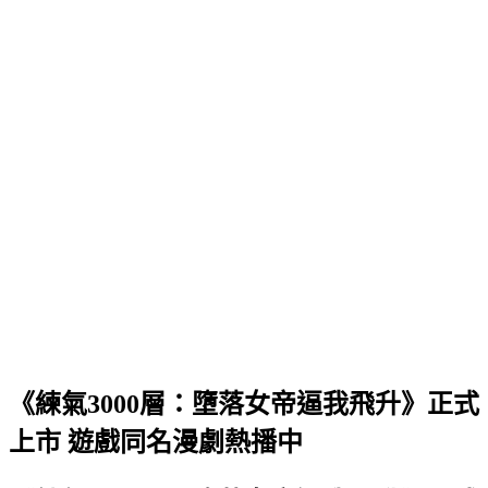
《練氣3000層：墮落女帝逼我飛升》正式
上市 遊戲同名漫劇熱播中