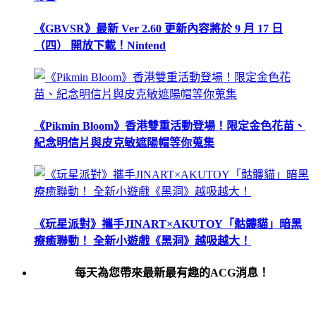
《GBVSR》最新 Ver 2.60 更新內容將於 9 月 17 日
（四） 開放下載！Nintend
《Pikmin Bloom》香港雙重活動登場！限定金色花苗、
紀念明信片與皮克敏遮陽帽等你蒐集
《玩星派對》攜手JINART×AKUTOY「骷髏貓」暗黑
療癒聯動！ 全新小遊戲《黑洞》越吸越大！
每天為您帶來最新最有趣的ACG消息！