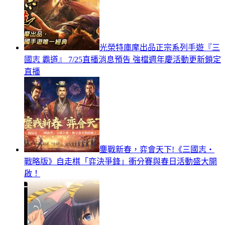
光榮特庫摩出品正宗系列手遊『三
國志 霸道』 7/25直播消息預告 強檔週年慶活動更新鎖定
直播
鏖戰新春，弈會天下!《三國志・
戰略版》自走棋「弈決爭鋒」衝分賽與春日活動盛大開
啟！