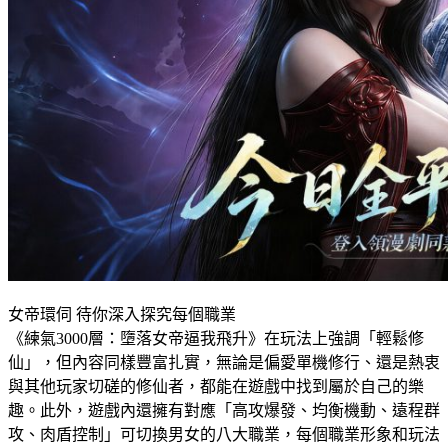
女帝環伺 待你深入探究每個職業
《練氣3000層：墮落女帝逼我飛升》在玩法上強調「輕鬆修
仙」，但內容同樣豐富扎實，無論是偏愛單機修行、還是熱衷
與其他玩家切磋的修仙者，都能在遊戲中找到屬於自己的樂
趣。此外，遊戲內還擁有對應「高攻爆發、均衡機動、遠程群
攻、肉盾控制」可切換男女的八大職業，每個職業形象和玩法