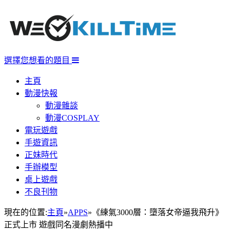
選擇您想看的題目
主頁
動漫快報
動漫雜談
動漫COSPLAY
電玩遊戲
手遊資訊
正妹時代
手辦模型
桌上遊戲
不良刊物
現在的位置:
主頁
»
APPS
»
《練氣3000層：墮落女帝逼我飛升》
正式上市 遊戲同名漫劇熱播中