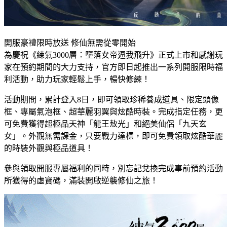
開服豪禮限時放送 修仙無需從零開始
為慶祝《練氣3000層：墮落女帝逼我飛升》正式上市和感謝玩
家在預約期間的大力支持，官方即日起推出一系列開服限時福
利活動，助力玩家輕鬆上手，暢快修練！
活動期間，累計登入8日，即可領取珍稀養成道具、限定頭像
框、專屬氣泡框、超華麗羽翼與炫酷時裝。完成指定任務，更
可免費獲得超極品天神「龍王敖光」和絕美仙侶「九天玄
女」。外觀無需課金，只要戰力達標，即可免費領取炫酷華麗
的時裝外觀與極品道具！
參與領取開服專屬福利的同時，別忘記兌換完成事前預約活動
所獲得的虛寶碼，滿裝開啟逆襲修仙之旅！