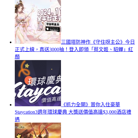
三國塔防神作《守住呀主公》今日
正式上線，真送3000抽！登入即領「蔡文姬、貂蟬」紅
顏
《抓力全開》賞你入住豪華
Staycation3週年環球慶典 大獎送價值高達$3,000酒店禮
遇