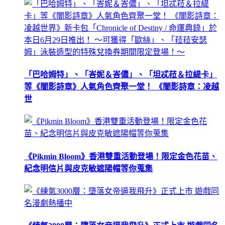
「巴哈姆特」、「峇妮＆峇儂」、「坦忒菈＆拉緹卡」
等《闇影詩章》人氣角色齊聚一堂！ 《闇影詩章：凌越
世
《Pikmin Bloom》香港雙重活動登場！限定金色花苗、
紀念明信片與皮克敏遮陽帽等你蒐集