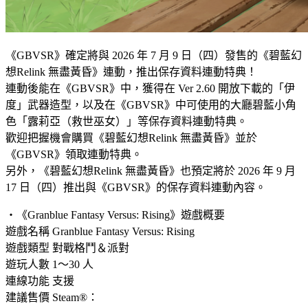
《GBVSR》確定將與 2026 年 7 月 9 日（四）發售的《碧藍幻
想Relink 無盡黃昏》連動，推出保存資料連動特典！
連動後能在《GBVSR》中，獲得在 Ver 2.60 開放下載的「伊
度」武器造型，以及在《GBVSR》中可使用的大廳碧藍小角
色「露莉亞（救世巫女）」等保存資料連動特典。
歡迎把握機會購買《碧藍幻想Relink 無盡黃昏》並於
《GBVSR》領取連動特典。
另外，《碧藍幻想Relink 無盡黃昏》也預定將於 2026 年 9 月
17 日（四）推出與《GBVSR》的保存資料連動內容。
・《Granblue Fantasy Versus: Rising》遊戲概要
遊戲名稱 Granblue Fantasy Versus: Rising
遊戲類型 對戰格鬥＆派對
遊玩人數 1～30 人
連線功能 支援
建議售價 Steam®：