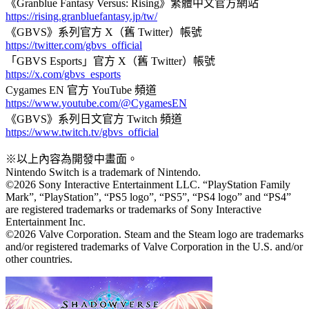
《Granblue Fantasy Versus: Rising》繁體中文官方網站
https://rising.granbluefantasy.jp/tw/
《GBVS》系列官方 X（舊 Twitter）帳號
https://twitter.com/gbvs_official
「GBVS Esports」官方 X（舊 Twitter）帳號
https://x.com/gbvs_esports
Cygames EN 官方 YouTube 頻道
https://www.youtube.com/@CygamesEN
《GBVS》系列日文官方 Twitch 頻道
https://www.twitch.tv/gbvs_official
※以上內容為開發中畫面。
Nintendo Switch is a trademark of Nintendo.
©2026 Sony Interactive Entertainment LLC. “PlayStation Family
Mark”, “PlayStation”, “PS5 logo”, “PS5”, “PS4 logo” and “PS4”
are registered trademarks or trademarks of Sony Interactive
Entertainment Inc.
©2026 Valve Corporation. Steam and the Steam logo are trademarks
and/or registered trademarks of Valve Corporation in the U.S. and/or
other countries.