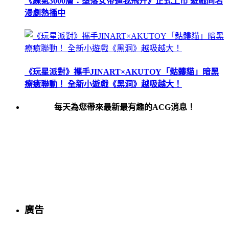
《練氣3000層：墮落女帝逼我飛升》正式上市 遊戲同名
漫劇熱播中
《玩星派對》攜手JINART×AKUTOY「骷髏貓」暗黑
療癒聯動！ 全新小遊戲《黑洞》越吸越大！
每天為您帶來最新最有趣的ACG消息！
廣告