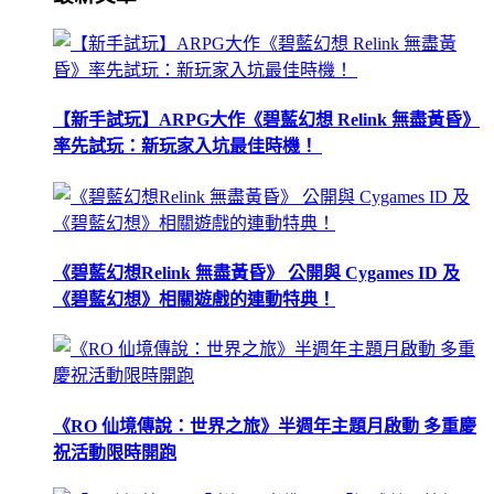
【新手試玩】ARPG大作《碧藍幻想 Relink 無盡黃昏》
率先試玩：新玩家入坑最佳時機！
《碧藍幻想Relink 無盡黃昏》 公開與 Cygames ID 及
《碧藍幻想》相關遊戲的連動特典！
《RO 仙境傳說：世界之旅》半週年主題月啟動 多重慶
祝活動限時開跑