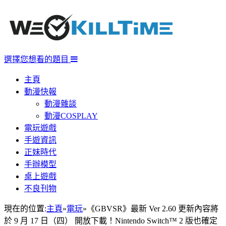
選擇您想看的題目
主頁
動漫快報
動漫雜談
動漫COSPLAY
電玩遊戲
手遊資訊
正妹時代
手辦模型
桌上遊戲
不良刊物
現在的位置:
主頁
»
電玩
»
《GBVSR》最新 Ver 2.60 更新內容將
於 9 月 17 日（四） 開放下載！Nintendo Switch™ 2 版也確定