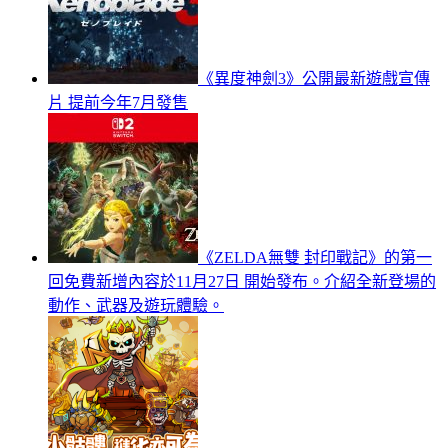
《異度神劍3》公開最新遊戲宣傳
片 提前今年7月發售
《ZELDA無雙 封印戰記》的第一
回免費新增內容於11月27日 開始發布。介紹全新登場的
動作、武器及遊玩體驗。