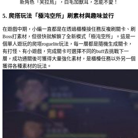
新角色「芙拉烏」，白毛加獸耳，怎能不愛！
5. 爬搭玩法「極沌空所」刷素材與趣味並行
在遊戲中期，小編一直都是在透過櫃檯接任務反複刷關卡、刷
Boss打素材，但很快就解鎖了全新模式「極沌空所」。這是一
個單人遊玩的爬塔roguelite玩法，每一層都是隨機生成關卡，
有打怪、有小遊戲，完成關卡可選擇不同的buff去挑戰下一
層，成功通關後可獲得大量強化素材，是櫃檯任務以外另一個
獲得各種素材的玩法。