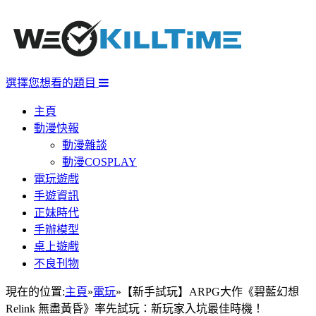
選擇您想看的題目
主頁
動漫快報
動漫雜談
動漫COSPLAY
電玩遊戲
手遊資訊
正妹時代
手辦模型
桌上遊戲
不良刊物
現在的位置:
主頁
»
電玩
»
【新手試玩】ARPG大作《碧藍幻想
Relink 無盡黃昏》率先試玩：新玩家入坑最佳時機！