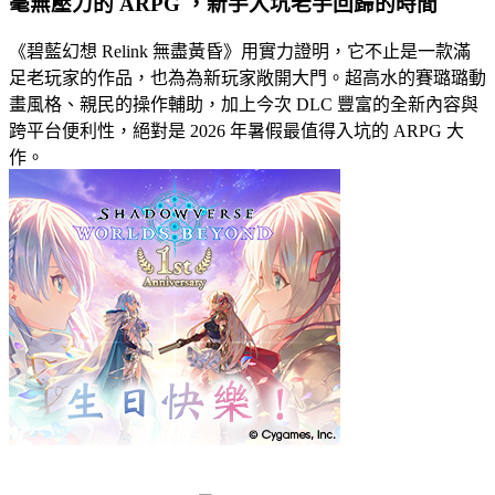
毫無壓力的 ARPG ，新手入坑老手回歸的時間
《碧藍幻想 Relink 無盡黃昏》用實力證明，它不止是一款滿
足老玩家的作品，也為為新玩家敞開大門。超高水的賽璐璐動
畫風格、親民的操作輔助，加上今次 DLC 豐富的全新內容與
跨平台便利性，絕對是 2026 年暑假最值得入坑的 ARPG 大
作。