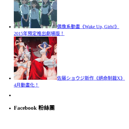
偶像系動畫《Wake Up, Girls!》
2015年預定推出劇場版！
佐藤ショウジ新作《絕命制裁X》
4月動畫化！
Facebook 粉絲團