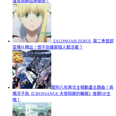
漫資源網站遭關閉！
《ALDNOAH.ZERO》第二季首部
宣傳片釋出！想不到連那個人都活著？
闊別八年再次主唱動畫主題曲！高
橋洋子為《CROSSANGE 天使與龍的輪舞》後期OP主
唱！