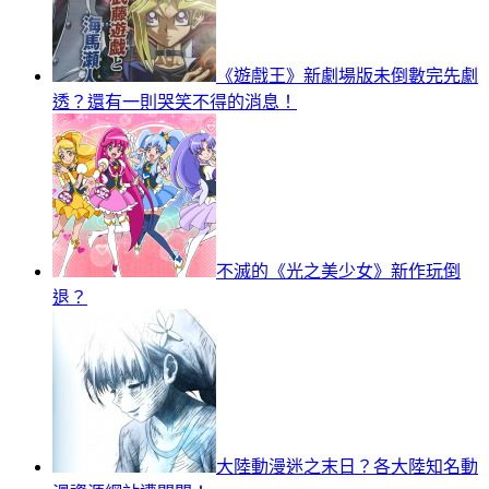
《遊戲王》新劇場版未倒數完先劇
透？還有一則哭笑不得的消息！
不滅的《光之美少女》新作玩倒
退？
大陸動漫迷之末日？各大陸知名動