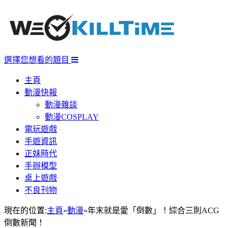
選擇您想看的題目
主頁
動漫快報
動漫雜談
動漫COSPLAY
電玩遊戲
手遊資訊
正妹時代
手辦模型
桌上遊戲
不良刊物
現在的位置:
主頁
»
動漫
»
年末就是愛「倒數」！綜合三則ACG
倒數新聞！