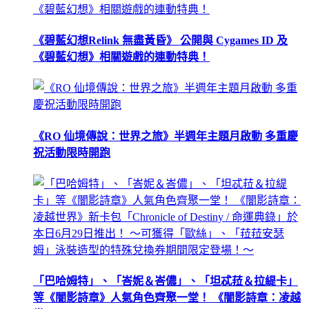
《碧藍幻想Relink 無盡黃昏》 公開與 Cygames ID 及
《碧藍幻想》相關遊戲的連動特典！
《RO 仙境傳說：世界之旅》半週年主題月啟動 多重慶
祝活動限時開跑
「巴哈姆特」、「峇妮＆峇儂」、「坦忒菈＆拉緹卡」
等《闇影詩章》人氣角色齊聚一堂！ 《闇影詩章：凌越