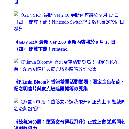
世
《GBVSR》最新 Ver 2.60 更新內容將於 9 月 17 日
（四） 開放下載！Nintend
《Pikmin Bloom》香港雙重活動登場！限定金色花苗、
紀念明信片與皮克敏遮陽帽等你蒐集
《練氣3000層：墮落女帝逼我飛升》正式上市 遊戲同名
漫劇熱播中