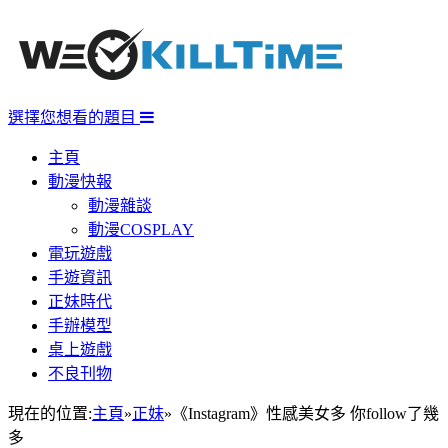
選擇您想看的題目
主頁
動漫快報
動漫雜談
動漫COSPLAY
電玩遊戲
手遊資訊
正妹時代
手辦模型
桌上遊戲
不良刊物
現在的位置:
主頁
»
正妹
»
《Instagram》性感美女多 你follow了幾
多