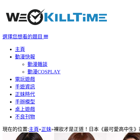
選擇您想看的題目
主頁
動漫快報
動漫雜談
動漫COSPLAY
電玩遊戲
手遊資訊
正妹時代
手辦模型
桌上遊戲
不良刊物
現在的位置:
主頁
»
正妹
»
裸妝才是正道！日本《最可愛高中生》