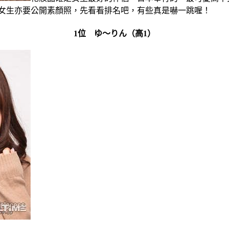
愛女生亦要公開素顏照，先看看排名吧，有些真是嚇一跳喔！
1位 ゆ～りん（高1）