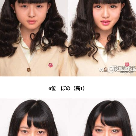
6位 ぽの（高1）