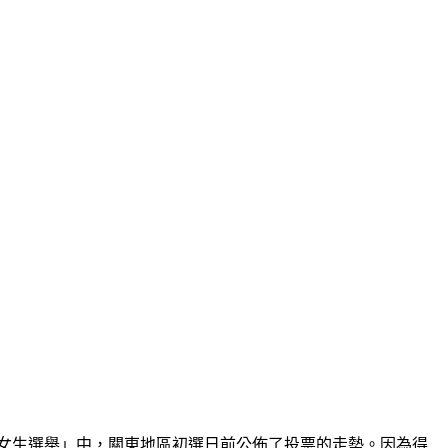
女生選舉」中，關東地區初選日前公佈了投票的走勢。因為得