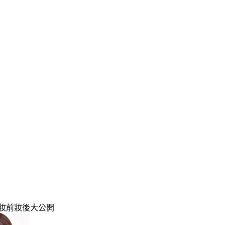
妝前妝後大公開