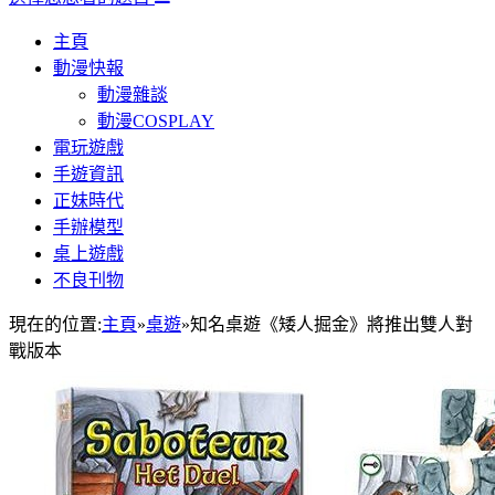
主頁
動漫快報
動漫雜談
動漫COSPLAY
電玩遊戲
手遊資訊
正妹時代
手辦模型
桌上遊戲
不良刊物
現在的位置:
主頁
»
桌遊
»
知名桌遊《矮人掘金》將推出雙人對
戰版本