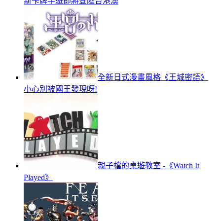
新卡牌手遊即將登陸台港澳
全新日式漫畫風格《王城密語》
小心別被國王發現呀!
親子檔的桌遊教室 -《Watch It
Played》