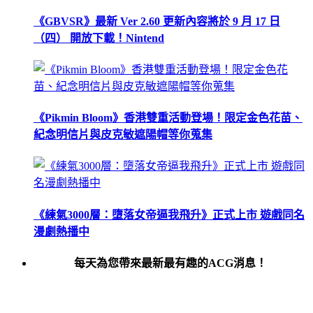
《GBVSR》最新 Ver 2.60 更新內容將於 9 月 17 日
（四） 開放下載！Nintend
《Pikmin Bloom》香港雙重活動登場！限定金色花苗、
紀念明信片與皮克敏遮陽帽等你蒐集
《練氣3000層：墮落女帝逼我飛升》正式上市 遊戲同名
漫劇熱播中
每天為您帶來最新最有趣的ACG消息！