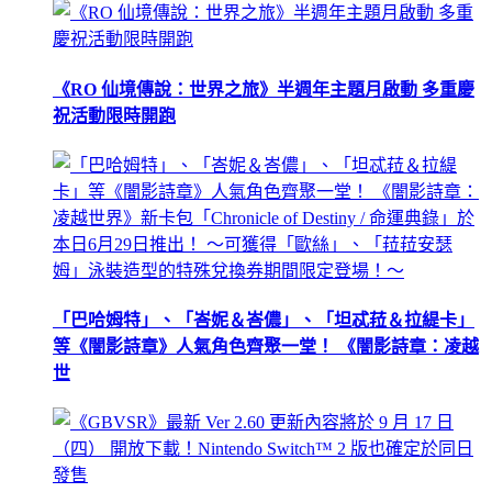
《RO 仙境傳說：世界之旅》半週年主題月啟動 多重慶
祝活動限時開跑
「巴哈姆特」、「峇妮＆峇儂」、「坦忒菈＆拉緹卡」
等《闇影詩章》人氣角色齊聚一堂！ 《闇影詩章：凌越
世