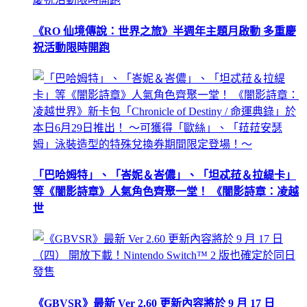
《RO 仙境傳說：世界之旅》半週年主題月啟動 多重慶
祝活動限時開跑
「巴哈姆特」、「峇妮＆峇儂」、「坦忒菈＆拉緹卡」
等《闇影詩章》人氣角色齊聚一堂！ 《闇影詩章：凌越
世
《GBVSR》最新 Ver 2.60 更新內容將於 9 月 17 日