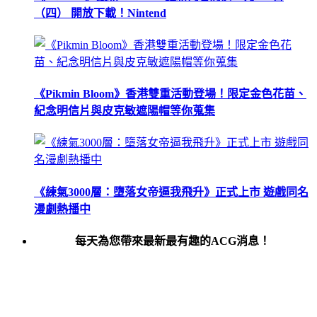
（四） 開放下載！Nintend
《Pikmin Bloom》香港雙重活動登場！限定金色花苗、
紀念明信片與皮克敏遮陽帽等你蒐集
《練氣3000層：墮落女帝逼我飛升》正式上市 遊戲同名
漫劇熱播中
每天為您帶來最新最有趣的ACG消息！