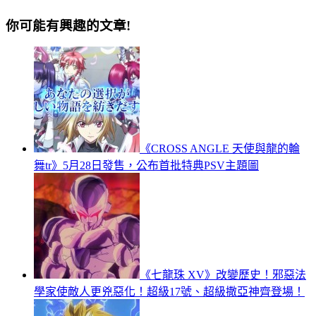
你可能有興趣的文章!
《CROSS ANGLE 天使與龍的輪
舞tr》5月28日發售，公布首批特典PSV主題圖
《七龍珠 XV》改變歷史！邪惡法
學家使敵人更兇惡化！超級17號、超級撒亞神齊登場！