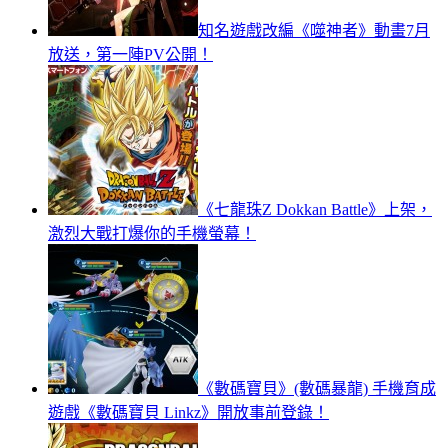
知名遊戲改編《噬神者》動畫7月
放送，第一陣PV公開！
《七龍珠Z Dokkan Battle》上架，
激烈大戰打爆你的手機螢幕！
《數碼寶貝》(數碼暴龍) 手機育成
遊戲《數碼寶貝 Linkz》開放事前登錄！