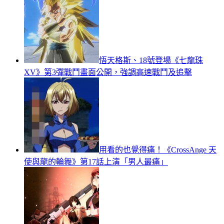
悟天格斯、18號登場《七龍珠
XV》第3彈戰鬥畫面公開，強調高速戰鬥及追擊
用看的也覺得痛！《CrossAnge 天
使與龍的輪舞》第17話上演「男人最痛」