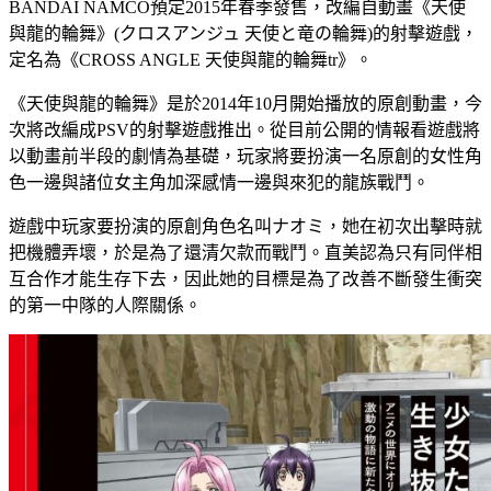
BANDAI NAMCO預定2015年春季發售，改編自動畫《天使
與龍的輪舞》(クロスアンジュ 天使と竜の輪舞)的射擊遊戲，
定名為《CROSS ANGLE 天使與龍的輪舞tr》。
《天使與龍的輪舞》是於2014年10月開始播放的原創動畫，今
次將改編成PSV的射擊遊戲推出。從目前公開的情報看遊戲將
以動畫前半段的劇情為基礎，玩家將要扮演一名原創的女性角
色一邊與諸位女主角加深感情一邊與來犯的龍族戰鬥。
遊戲中玩家要扮演的原創角色名叫ナオミ，她在初次出擊時就
把機體弄壞，於是為了還清欠款而戰鬥。直美認為只有同伴相
互合作才能生存下去，因此她的目標是為了改善不斷發生衝突
的第一中隊的人際關係。