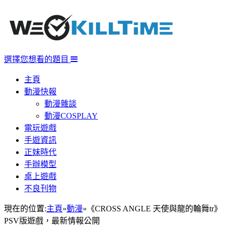
選擇您想看的題目
主頁
動漫快報
動漫雜談
動漫COSPLAY
電玩遊戲
手遊資訊
正妹時代
手辦模型
桌上遊戲
不良刊物
現在的位置:
主頁
»
動漫
»
《CROSS ANGLE 天使與龍的輪舞tr》
PSV版遊戲，最新情報公開