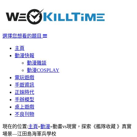
選擇您想看的題目
主頁
動漫快報
動漫雜談
動漫COSPLAY
電玩遊戲
手遊資訊
正妹時代
手辦模型
桌上遊戲
不良刊物
現在的位置:
主頁
»
動漫
»
動畫vs現實，探索《艦隊收藏 》真實
場景—江田島海軍兵學校