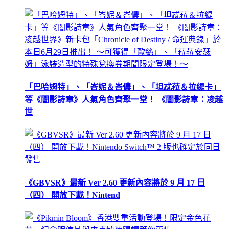
「巴哈姆特」、「峇妮＆峇儂」、「坦忒菈＆拉緹卡」
等《闇影詩章》人氣角色齊聚一堂！ 《闇影詩章：凌越
世
《GBVSR》最新 Ver 2.60 更新內容將於 9 月 17 日
（四） 開放下載！Nintend