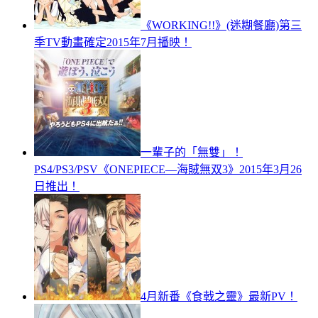
《WORKING!!》(迷糊餐廳)第三
季TV動畫確定2015年7月播映！
一輩子的「無雙」！
PS4/PS3/PSV《ONEPIECE—海賊無双3》2015年3月26
日推出！
4月新番《食戟之靈》最新PV！