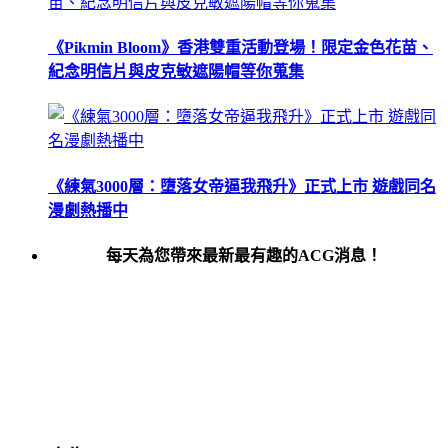
《Pikmin Bloom》香港雙重活動登場！限定金色花苗、
紀念明信片與皮克敏遮陽帽等你蒐集
《練氣3000層：墮落女帝逼我飛升》正式上市 遊戲同名
漫劇熱播中
每天為您帶來最新最有趣的ACG消息！