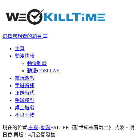
選擇您想看的題目
主頁
動漫快報
動漫雜談
動漫COSPLAY
電玩遊戲
手遊資訊
正妹時代
手辦模型
桌上遊戲
不良刊物
現在的位置:
主頁
»
動漫
»
ALTER《新世紀福音戰士》 式波・明
日香 再販！4月公開發售