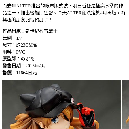
而去年ALTER推出的眼罩版式波・明日香便是極高水準的作
品之一，推出後旋即售罄。今天ALTER便決定於4月再版，有
興趣的朋友記得預訂了！
作品出處
：新世紀福音戰士
比例
：1/7
尺寸
：約23CM高
用料
：PVC
原型師
：のぶた
發售日期
：2015年4月
售價
：11664日元