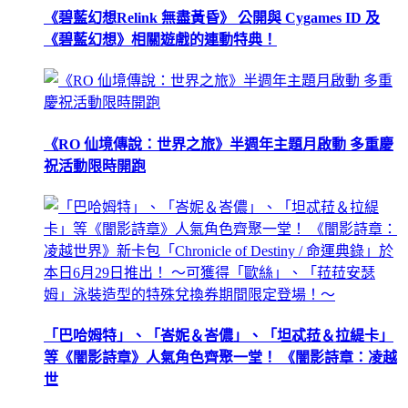
《碧藍幻想Relink 無盡黃昏》 公開與 Cygames ID 及
《碧藍幻想》相關遊戲的連動特典！
《RO 仙境傳說：世界之旅》半週年主題月啟動 多重慶
祝活動限時開跑
「巴哈姆特」、「峇妮＆峇儂」、「坦忒菈＆拉緹卡」
等《闇影詩章》人氣角色齊聚一堂！ 《闇影詩章：凌越
世