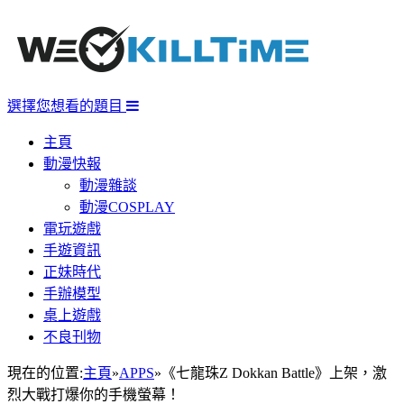
選擇您想看的題目
主頁
動漫快報
動漫雜談
動漫COSPLAY
電玩遊戲
手遊資訊
正妹時代
手辦模型
桌上遊戲
不良刊物
現在的位置:
主頁
»
APPS
»
《七龍珠Z Dokkan Battle》上架，激
烈大戰打爆你的手機螢幕！