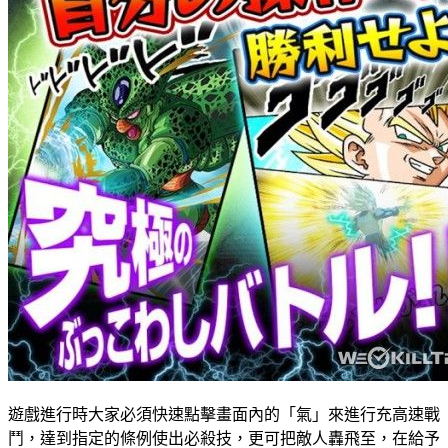
遊戲進行時大家必須快速點擊畫面內的「氣」來進行充高速戰
鬥，達到指定的條例使出必殺技，更可把敵人轟飛至，在給予