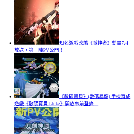
知名遊戲改編《噬神者》動畫7月
放送，第一陣PV公開！
《數碼寶貝》(數碼暴龍) 手機育成
遊戲《數碼寶貝 Linkz》開放事前登錄！