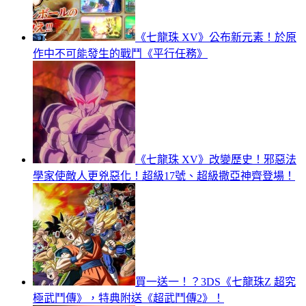
《七龍珠 XV》公布新元素！於原
作中不可能發生的戰鬥《平行任務》
《七龍珠 XV》改變歷史！邪惡法
學家使敵人更兇惡化！超級17號、超級撒亞神齊登場！
買一送一！？3DS《七龍珠Z 超究
極武鬥傳》，特典附送《超武鬥傳2》！