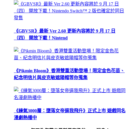
《GBVSR》最新 Ver 2.60 更新內容將於 9 月 17 日
（四） 開放下載！Nintend
《Pikmin Bloom》香港雙重活動登場！限定金色花苗、
紀念明信片與皮克敏遮陽帽等你蒐集
《練氣3000層：墮落女帝逼我飛升》正式上市 遊戲同名
漫劇熱播中