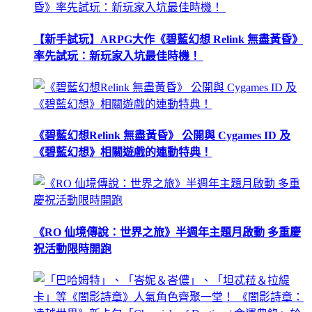
【新手試玩】ARPG大作《碧藍幻想 Relink 無盡黃昏》
率先試玩：新玩家入坑最佳時機！
《碧藍幻想Relink 無盡黃昏》 公開與 Cygames ID 及
《碧藍幻想》相關遊戲的連動特典！
《RO 仙境傳說：世界之旅》半週年主題月啟動 多重慶
祝活動限時開跑