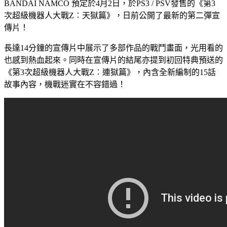
BANDAI NAMCO 預定於4月2日，於PS3 / PSV發售的《第3
次超級機器人大戰Z︰天獄篇》，日前公開了最新的第二彈宣
傳片！
長達14分鐘的宣傳片中展示了多部作品的戰鬥畫面，光用看的
也感到熱血起來。同時在宣傳片的結尾亦提到初回特典預送的
《第3次超級機器人大戰Z︰連獄篇》，內含全新編制的15話
故事內容，機戰迷實在不容錯過！