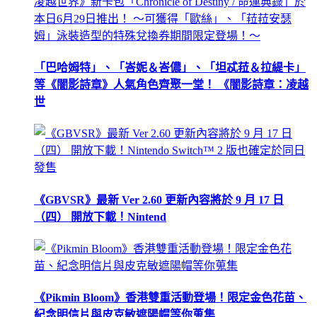
「巴哈姆特」、「峇妮＆峇儂」、「坦忒菈＆拉緹卡」
等《闇影詩章》人氣角色齊聚一堂！ 《闇影詩章：凌越
世
《GBVSR》最新 Ver 2.60 更新內容將於 9 月 17 日
（四） 開放下載！Nintend
《Pikmin Bloom》香港雙重活動登場！限定金色花苗、
紀念明信片與皮克敏遮陽帽等你蒐集