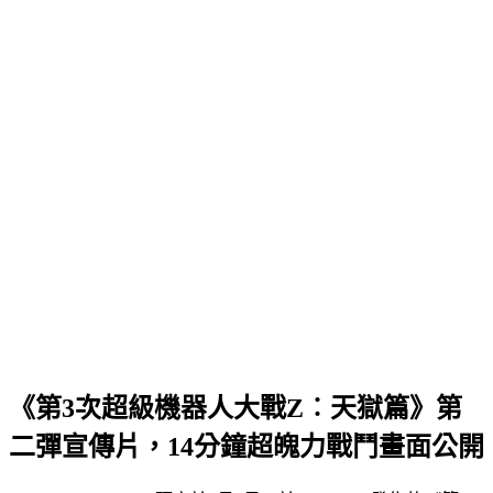
《第3次超級機器人大戰Z︰天獄篇》第
二彈宣傳片，14分鐘超魄力戰鬥畫面公開