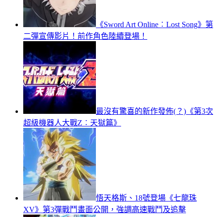
《Sword Art Online︰Lost Song》第
二彈宣傳影片！前作角色陸續登場！
最沒有驚喜的新作發佈(？)《第3次
超級機器人大戰Z︰天獄篇》
悟天格斯、18號登場《七龍珠
XV》第3彈戰鬥畫面公開，強調高速戰鬥及追擊