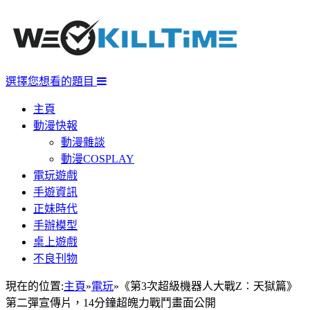
選擇您想看的題目
主頁
動漫快報
動漫雜談
動漫COSPLAY
電玩遊戲
手遊資訊
正妹時代
手辦模型
桌上遊戲
不良刊物
現在的位置:
主頁
»
電玩
»
《第3次超級機器人大戰Z︰天獄篇》
第二彈宣傳片，14分鐘超魄力戰鬥畫面公開