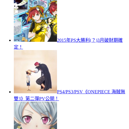
2015年PS大勝利(？)3月破財期確
定！
PS4/PS3/PSV《ONEPIECE 海賊無
雙3》第二彈PV公開！