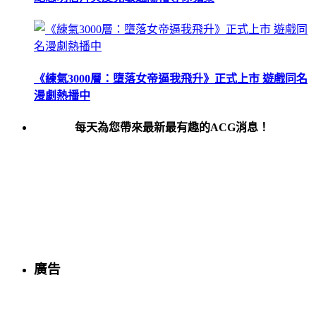
《練氣3000層：墮落女帝逼我飛升》正式上市 遊戲同名
漫劇熱播中
每天為您帶來最新最有趣的ACG消息！
廣告