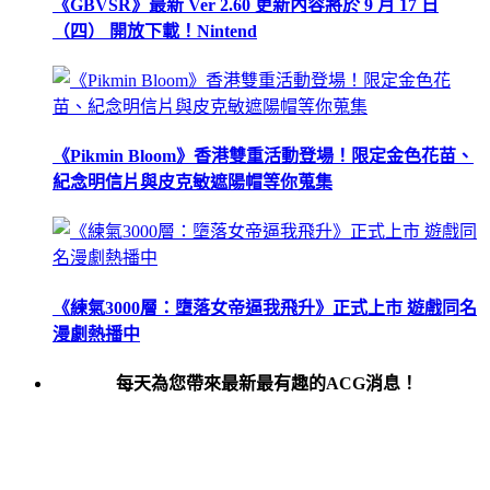
《GBVSR》最新 Ver 2.60 更新內容將於 9 月 17 日
（四） 開放下載！Nintend
《Pikmin Bloom》香港雙重活動登場！限定金色花苗、
紀念明信片與皮克敏遮陽帽等你蒐集
《練氣3000層：墮落女帝逼我飛升》正式上市 遊戲同名
漫劇熱播中
每天為您帶來最新最有趣的ACG消息！