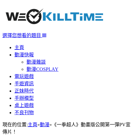
選擇您想看的題目
主頁
動漫快報
動漫雜談
動漫COSPLAY
電玩遊戲
手遊資訊
正妹時代
手辦模型
桌上遊戲
不良刊物
現在的位置:
主頁
»
動漫
»
《一拳超人》動畫版公開第一彈PV宣
傳片！