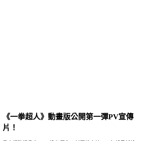
《一拳超人》動畫版公開第一彈PV宣傳
片！