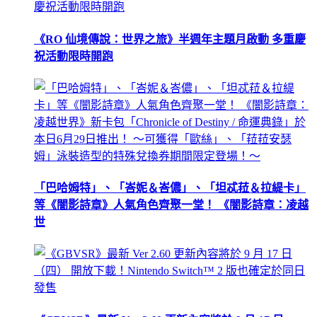
《RO 仙境傳說：世界之旅》半週年主題月啟動 多重慶
祝活動限時開跑
「巴哈姆特」、「峇妮＆峇儂」、「坦忒菈＆拉緹卡」
等《闇影詩章》人氣角色齊聚一堂！ 《闇影詩章：凌越
世