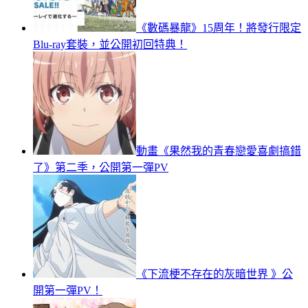
《數碼暴龍》15周年！將發行限定
Blu-ray套裝，並公開初回特典！
動畫《果然我的青春戀愛喜劇搞錯
了》第二季，公開第一彈PV
《下流梗不存在的灰暗世界 》公
開第一彈PV！