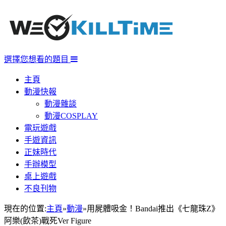
選擇您想看的題目
主頁
動漫快報
動漫雜談
動漫COSPLAY
電玩遊戲
手遊資訊
正妹時代
手辦模型
桌上遊戲
不良刊物
現在的位置:
主頁
»
動漫
»
用屍體吸金！Bandai推出《七龍珠Z》
阿樂(飲茶)戰死Ver Figure