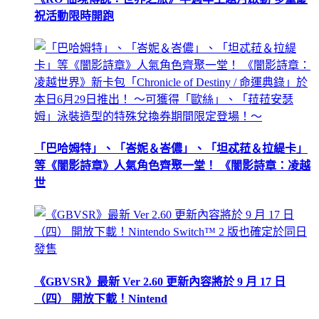
祝活動限時開跑
「巴哈姆特」、「峇妮＆峇儂」、「坦忒菈＆拉緹卡」
等《闇影詩章》人氣角色齊聚一堂！ 《闇影詩章：凌越
世
《GBVSR》最新 Ver 2.60 更新內容將於 9 月 17 日
（四） 開放下載！Nintend