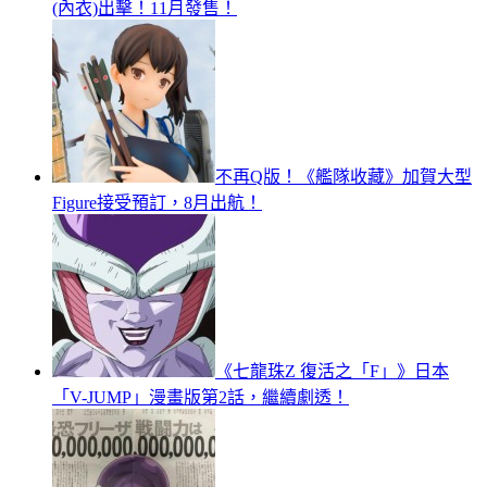
(內衣)出擊！11月發售！
不再Q版！《艦隊收藏》加賀大型
Figure接受預訂，8月出航！
《七龍珠Z 復活之「F」》日本
「V-JUMP」漫畫版第2話，繼續劇透！