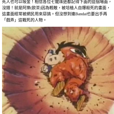
死人也可以吸金！相信各位七龍珠迷都記得下面的這個場面，
沒錯！就是阿樂(飲茶)因為輕敵，被培植人自爆殺死的畫面，
這畫面經常被網民用來惡搞。但沒想到連Bandai也要出手再
「戲弄」這戰死的人物。