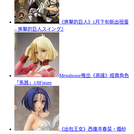
《進擊的巨人》1月下旬新出扭蛋
– 進擊的巨人スイング2
Megahouse推出《高達》經典角色
「馬茜」1/8Figure
《出包王女》西連寺春菜，婚紗