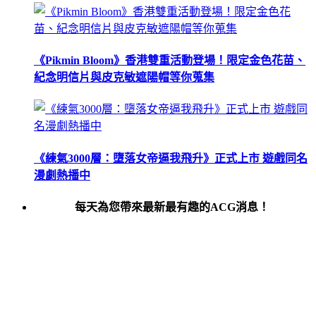
《Pikmin Bloom》香港雙重活動登場！限定金色花苗、
紀念明信片與皮克敏遮陽帽等你蒐集
《練氣3000層：墮落女帝逼我飛升》正式上市 遊戲同名
漫劇熱播中
每天為您帶來最新最有趣的ACG消息！