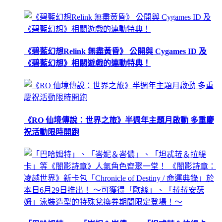
《碧藍幻想Relink 無盡黃昏》 公開與 Cygames ID 及
《碧藍幻想》相關遊戲的連動特典！
《RO 仙境傳說：世界之旅》半週年主題月啟動 多重慶
祝活動限時開跑