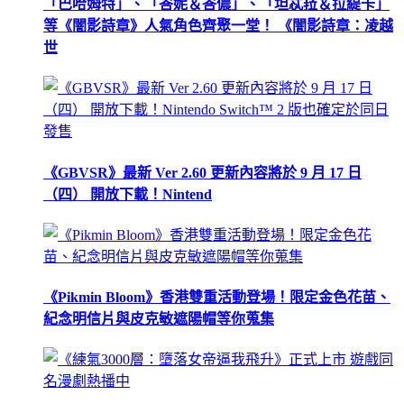
「巴哈姆特」、「峇妮＆峇儂」、「坦忒菈＆拉緹卡」
等《闇影詩章》人氣角色齊聚一堂！ 《闇影詩章：凌越
世
《GBVSR》最新 Ver 2.60 更新內容將於 9 月 17 日
（四） 開放下載！Nintend
《Pikmin Bloom》香港雙重活動登場！限定金色花苗、
紀念明信片與皮克敏遮陽帽等你蒐集