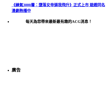
《練氣3000層：墮落女帝逼我飛升》正式上市 遊戲同名
漫劇熱播中
每天為您帶來最新最有趣的ACG消息！
廣告