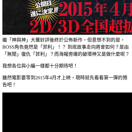
繼「神與神」大獲好評後終於公佈新作，但意想不到的是，
BOSS角色竟然是「菲利」！？ 到底故事走向將會如何？是由
「無閒」復仇「菲利」？而海報旁邊的破壞神又是做什麼呢？
我想各位與小編一樣都十分期待吧！
雖然電影要等到2015年4月才上映，現時就先看看第一彈的預
告吧！