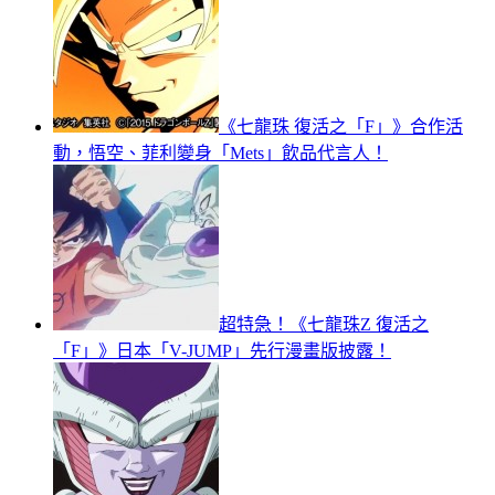
《七龍珠 復活之「F」》合作活
動，悟空、菲利變身「Mets」飲品代言人！
超特急！《七龍珠Z 復活之
「F」》日本「V-JUMP」先行漫畫版披露！