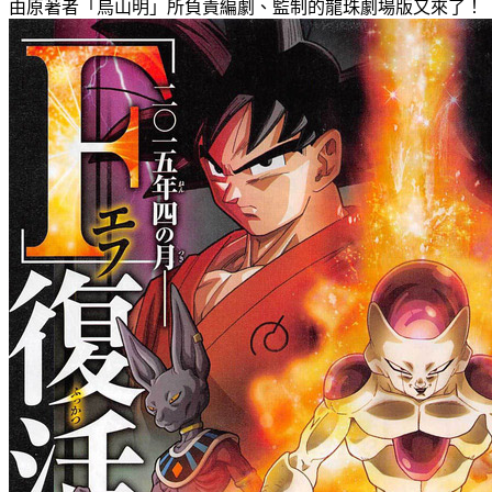
由原著者「烏山明」所負責編劇、監制的龍珠劇場版又來了！