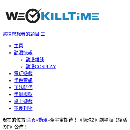
選擇您想看的題目
主頁
動漫快報
動漫雜談
動漫COSPLAY
電玩遊戲
手遊資訊
正妹時代
手辦模型
桌上遊戲
不良刊物
現在的位置:
主頁
»
動漫
»
全宇宙期待！《龍珠Z》劇場版《復活
のF》公佈！