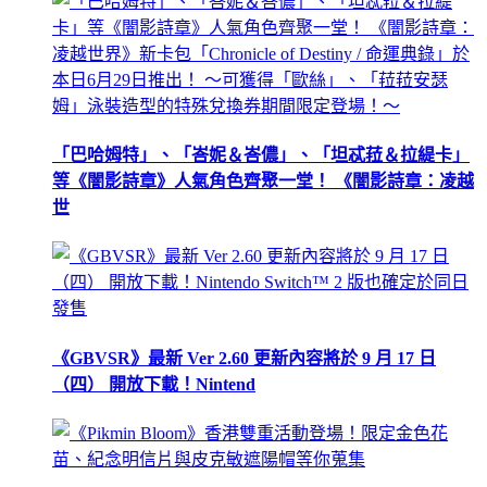
「巴哈姆特」、「峇妮＆峇儂」、「坦忒菈＆拉緹卡」
等《闇影詩章》人氣角色齊聚一堂！ 《闇影詩章：凌越
世
《GBVSR》最新 Ver 2.60 更新內容將於 9 月 17 日
（四） 開放下載！Nintend