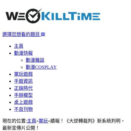
選擇您想看的題目
主頁
動漫快報
動漫雜談
動漫COSPLAY
電玩遊戲
手遊資訊
正妹時代
手辦模型
桌上遊戲
不良刊物
現在的位置:
主頁
»
電玩
»
續報！《大逆轉裁判》新系統判明，
最新宣傳片公開！