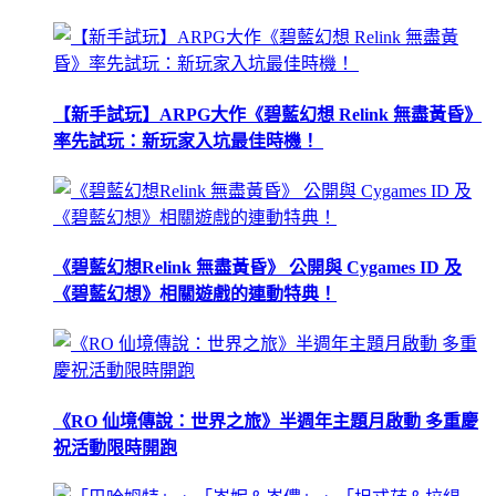
【新手試玩】ARPG大作《碧藍幻想 Relink 無盡黃昏》
率先試玩：新玩家入坑最佳時機！
《碧藍幻想Relink 無盡黃昏》 公開與 Cygames ID 及
《碧藍幻想》相關遊戲的連動特典！
《RO 仙境傳說：世界之旅》半週年主題月啟動 多重慶
祝活動限時開跑