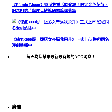
《Pikmin Bloom》香港雙重活動登場！限定金色花苗、
紀念明信片與皮克敏遮陽帽等你蒐集
《練氣3000層：墮落女帝逼我飛升》正式上市 遊戲同名
漫劇熱播中
每天為您帶來最新最有趣的ACG消息！
廣告