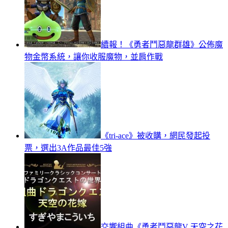
續報！《勇者鬥惡龍群雄》公佈魔
物金幣系統，讓你收服魔物，並肩作戰
《tri-ace》被收購，網民發起投
票，選出3A作品最佳5強
交響組曲《勇者鬥惡龍V 天空之花