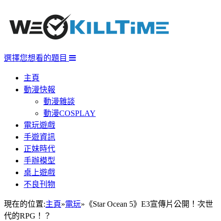
選擇您想看的題目
主頁
動漫快報
動漫雜談
動漫COSPLAY
電玩遊戲
手遊資訊
正妹時代
手辦模型
桌上遊戲
不良刊物
現在的位置:
主頁
»
電玩
»
《Star Ocean 5》E3宣傳片公開！次世
代的RPG！？