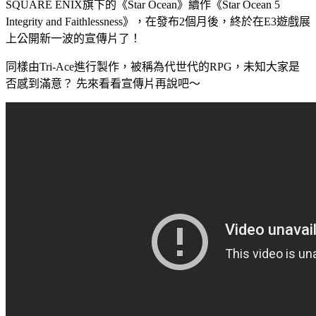
SQUARE ENIX旗下的《Star Ocean》續作《Star Ocean 5
Integrity and Faithlessness》，在發布2個月後，終於在E3遊戲展
上公開新一波的宣傳片了！
同樣由Tri-Ace進行製作，被稱為代世代的RPG，未知大家是
否感到滿意？ 先來看看宣傳片再說吧～