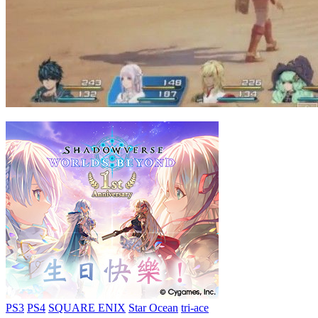
PS3
PS4
SQUARE ENIX
Star Ocean
tri-ace