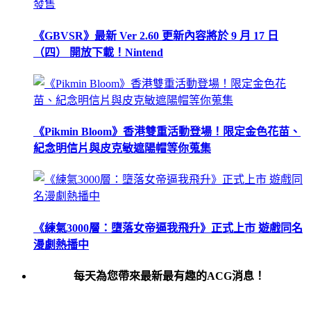
《GBVSR》最新 Ver 2.60 更新內容將於 9 月 17 日
（四） 開放下載！Nintend
《Pikmin Bloom》香港雙重活動登場！限定金色花苗、
紀念明信片與皮克敏遮陽帽等你蒐集
《練氣3000層：墮落女帝逼我飛升》正式上市 遊戲同名
漫劇熱播中
每天為您帶來最新最有趣的ACG消息！