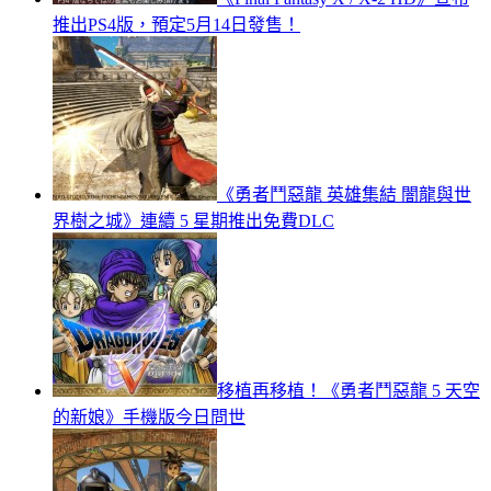
推出PS4版，預定5月14日發售！
《勇者鬥惡龍 英雄集結 闇龍與世
界樹之城》連續 5 星期推出免費DLC
移植再移植！《勇者鬥惡龍 5 天空
的新娘》手機版今日問世