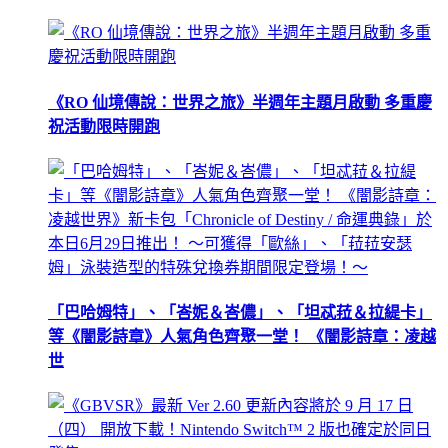
《RO 仙境傳說：世界之旅》半週年主題月啟動 多重慶
祝活動限時開跑
「巴哈姆特」、「峇妮＆峇儂」、「坦忒菈＆拉緹卡」
等《闇影詩章》人氣角色齊聚一堂！ 《闇影詩章：凌越
世