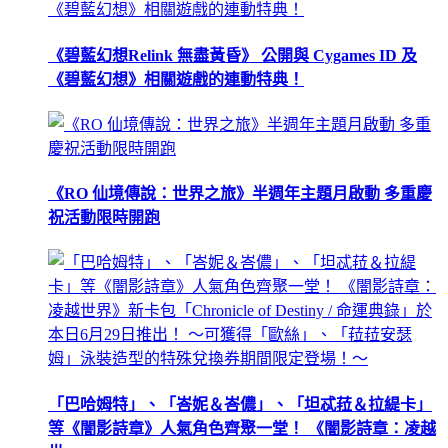
《碧藍幻想Relink 無盡黃昏》 公開與 Cygames ID 及
《碧藍幻想》相關遊戲的連動特典！
《RO 仙境傳說：世界之旅》半週年主題月啟動 多重慶
祝活動限時開跑
「巴哈姆特」、「峇妮＆峇儂」、「坦忒菈＆拉緹卡」
等《闇影詩章》人氣角色齊聚一堂！ 《闇影詩章：凌越