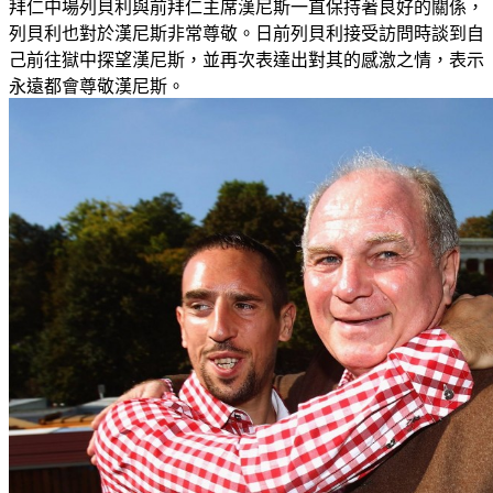
拜仁中場列貝利與前拜仁主席漢尼斯一直保持著良好的關係，
列貝利也對於漢尼斯非常尊敬。日前列貝利接受訪問時談到自
己前往獄中探望漢尼斯，並再次表達出對其的感激之情，表示
永遠都會尊敬漢尼斯。