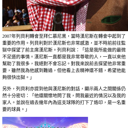
2007年列貝利轉會至拜仁慕尼黑，當時漢尼斯在轉會中起到了
重要的作用。列貝利對於漢尼斯也非常感激，並不時前前往監
獄中探望了前主席漢尼斯。列貝利說：「這是我所能做的最微
不足道的事情。漢尼斯一直都是我非常尊敬的人，一直以來他
幫助了我很多，我絕對不會忘記。對我來說前去探望他非常重
要，雖然我為他感到難過，但他看上去精神還不錯，希望他能
夠很快出獄。」
另外，列貝利亦提到他與漢尼斯的對話，顯示兩人之間關係仍
然十分密切：「他還關懷地問了我，問我最近的情況以及我的
家人。並說在過去幾年內為這支球隊的打下了烙印，是一名重
要的球員。」