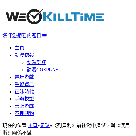
選擇您想看的題目
主頁
動漫快報
動漫雜談
動漫COSPLAY
電玩遊戲
手遊資訊
正妹時代
手辦模型
桌上遊戲
不良刊物
現在的位置:
主頁
»
足球
»
《列貝利》前往獄中探望，與《漢尼
斯》關係不變