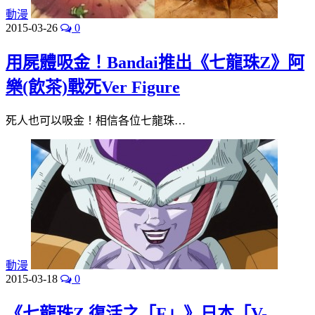
動漫
2015-03-26
0
用屍體吸金！Bandai推出《七龍珠Z》阿
樂(飲茶)戰死Ver Figure
死人也可以吸金！相信各位七龍珠…
動漫
2015-03-18
0
《七龍珠Z 復活之「F」》日本「V-