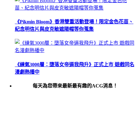
《Pikmin Bloom》香港雙重活動登場！限定金色花苗、
紀念明信片與皮克敏遮陽帽等你蒐集
《練氣3000層：墮落女帝逼我飛升》正式上市 遊戲同名
漫劇熱播中
每天為您帶來最新最有趣的ACG消息！