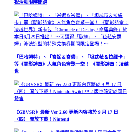
祝活動限時開跑
「巴哈姆特」、「峇妮＆峇儂」、「坦忒菈＆拉緹卡」
等《闇影詩章》人氣角色齊聚一堂！ 《闇影詩章：凌越
世
《GBVSR》最新 Ver 2.60 更新內容將於 9 月 17 日
（四） 開放下載！Nintend