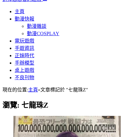
主頁
動漫快報
動漫雜談
動漫COSPLAY
電玩遊戲
手遊資訊
正妹時代
手辦模型
桌上遊戲
不良刊物
現在的位置:
主頁
»
文章標記於 "七龍珠Z"
瀏覽:
七龍珠Z