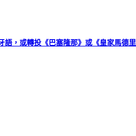
牙語，或轉投《巴塞隆那》或《皇家馬德里