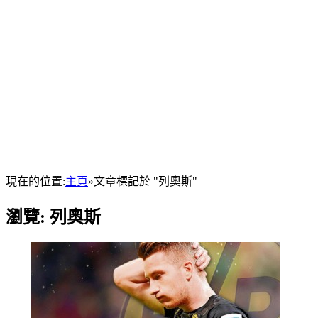
現在的位置:
主頁
»
文章標記於 "列奧斯"
瀏覽:
列奧斯