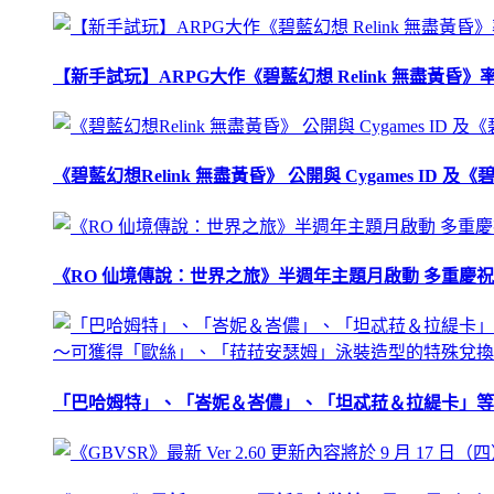
【新手試玩】ARPG大作《碧藍幻想 Relink 無盡黃
《碧藍幻想Relink 無盡黃昏》 公開與 Cygames ID
《RO 仙境傳說：世界之旅》半週年主題月啟動 多重慶
「巴哈姆特」、「峇妮＆峇儂」、「坦忒菈＆拉緹卡」等