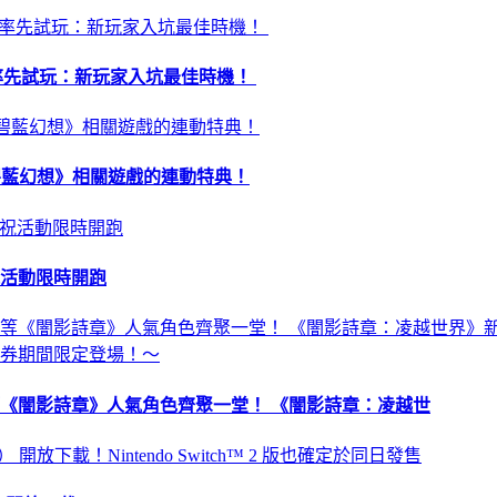
昏》率先試玩：新玩家入坑最佳時機！
 及《碧藍幻想》相關遊戲的連動特典！
祝活動限時開跑
《闇影詩章》人氣角色齊聚一堂！ 《闇影詩章：凌越世