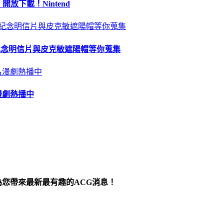
 開放下載！Nintend
苗、紀念明信片與皮克敏遮陽帽等你蒐集
漫劇熱播中
為您帶來最新最有趣的ACG消息！