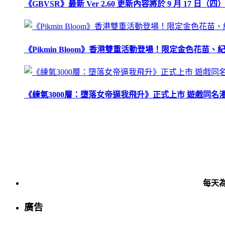
《GBVSR》最新 Ver 2.60 更新內容將於 9 月 17 日（四）
《Pikmin Bloom》香港雙重活動登場！限定金色花
《練氣3000層：墮落女帝逼我飛升》正式上市 遊戲同名
每天
廣告