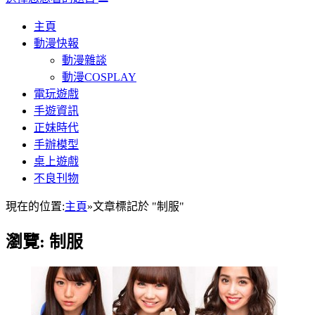
主頁
動漫快報
動漫雜談
動漫COSPLAY
電玩遊戲
手遊資訊
正妹時代
手辦模型
桌上遊戲
不良刊物
現在的位置:
主頁
»
文章標記於 "制服"
瀏覽:
制服