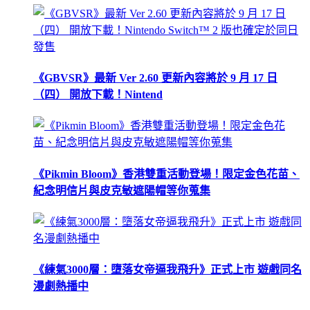
《GBVSR》最新 Ver 2.60 更新內容將於 9 月 17 日
（四） 開放下載！Nintend
《Pikmin Bloom》香港雙重活動登場！限定金色花苗、
紀念明信片與皮克敏遮陽帽等你蒐集
《練氣3000層：墮落女帝逼我飛升》正式上市 遊戲同名
漫劇熱播中