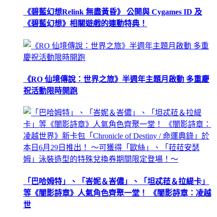
《碧藍幻想Relink 無盡黃昏》 公開與 Cygames ID 及
《碧藍幻想》相關遊戲的連動特典！
《RO 仙境傳說：世界之旅》半週年主題月啟動 多重慶
祝活動限時開跑
「巴哈姆特」、「峇妮＆峇儂」、「坦忒菈＆拉緹卡」
等《闇影詩章》人氣角色齊聚一堂！ 《闇影詩章：凌越
世