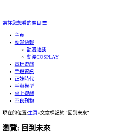
選擇您想看的題目
主頁
動漫快報
動漫雜談
動漫COSPLAY
電玩遊戲
手遊資訊
正妹時代
手辦模型
桌上遊戲
不良刊物
現在的位置:
主頁
»
文章標記於 "回到未來"
瀏覽:
回到未來