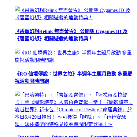
《碧藍幻想Relink 無盡黃昏》 公開與 Cygames ID 及
《碧藍幻想》相關遊戲的連動特典！
《RO 仙境傳說：世界之旅》半週年主題月啟動 多重慶
祝活動限時開跑