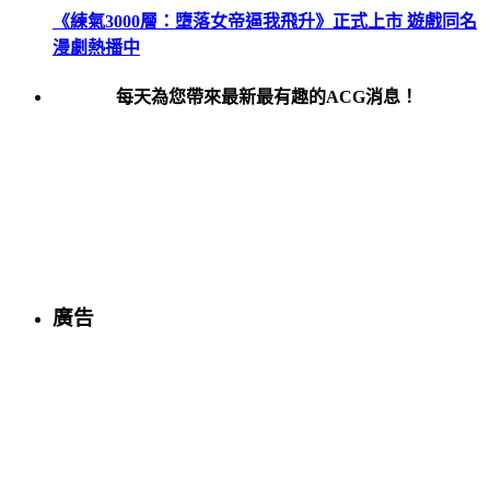
《練氣3000層：墮落女帝逼我飛升》正式上市 遊戲同名
漫劇熱播中
每天為您帶來最新最有趣的ACG消息！
廣告