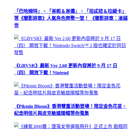
「巴哈姆特」、「峇妮＆峇儂」、「坦忒菈＆拉緹卡」
等《闇影詩章》人氣角色齊聚一堂！ 《闇影詩章：凌越
世
《GBVSR》最新 Ver 2.60 更新內容將於 9 月 17 日
（四） 開放下載！Nintend
《Pikmin Bloom》香港雙重活動登場！限定金色花苗、
紀念明信片與皮克敏遮陽帽等你蒐集