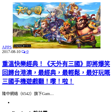
APPS
2017-08-10
0
重溫快樂經典！《天外有三國》即將爆笑
回歸台港澳，最經典，最輕鬆，最好玩嘅
三國手機遊戲翻！嚟！啦！
隆中網絡（6542）旗下Gam…