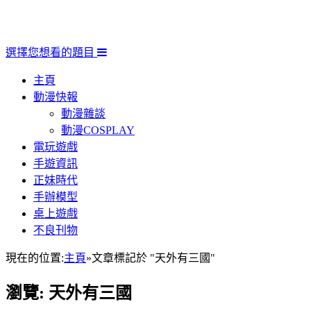
選擇您想看的題目
主頁
動漫快報
動漫雜談
動漫COSPLAY
電玩遊戲
手遊資訊
正妹時代
手辦模型
桌上遊戲
不良刊物
現在的位置:
主頁
»
文章標記於 "天外有三國"
瀏覽:
天外有三國