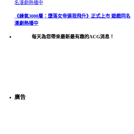
《練氣3000層：墮落女帝逼我飛升》正式上市 遊戲同名
漫劇熱播中
每天為您帶來最新最有趣的ACG消息！
廣告