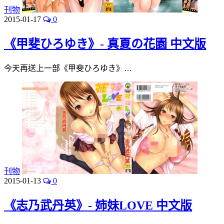
刊物
2015-01-17
0
《甲斐ひろゆき》- 真夏の花園 中文版
今天再送上一部《甲斐ひろゆき》…
刊物
2015-01-13
0
《志乃武丹英》- 姉妹LOVE 中文版