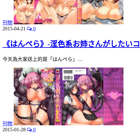
刊物
2015-04-21
0
《はんぺら》-淫色系お姉さんがしたいコ
今天為大家送上的是「はんぺら」…
刊物
2015-01-28
0