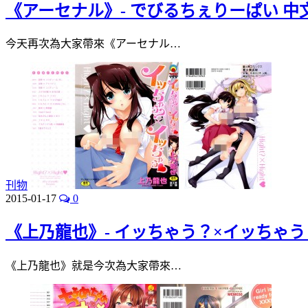
《アーセナル》- でびるちぇりーぱい 中
今天再次為大家帶來《アーセナル…
刊物
2015-01-17
0
《上乃龍也》- イッちゃう？×イッちゃう
《上乃龍也》就是今次為大家帶來…