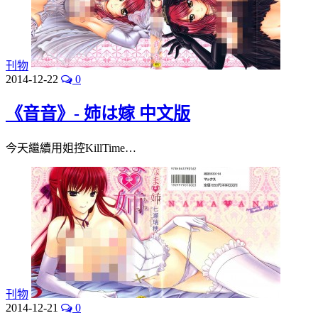
刊物
2014-12-22
0
《音音》- 姉は嫁 中文版
今天繼續用姐控KillTime…
刊物
2014-12-21
0