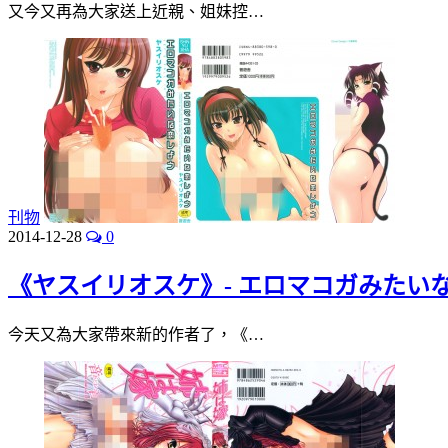
又今又再為大家送上近親、姐妹控…
刊物
2014-12-28
0
《ヤスイリオスケ》- エロマコガみたい
今天又為大家帶來新的作者了，《…