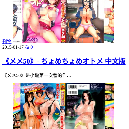
刊物
2015-01-17
0
《メメ50》- ちょめちょめオトメ 中文版
《メメ50》是小編第一次發的作…