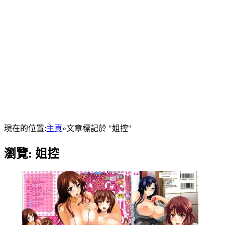
現在的位置:
主頁
»
文章標記於 "姐控"
瀏覽:
姐控