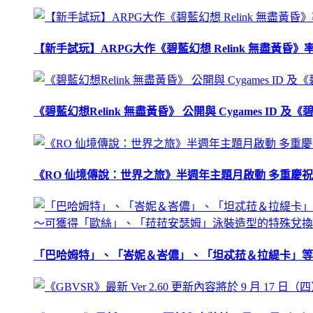
【新手試玩】ARPG大作《碧藍幻想 Relink 無盡黃
《碧藍幻想Relink 無盡黃昏》 公開與 Cygames ID
《RO 仙境傳說：世界之旅》半週年主題月啟動 多重慶
「巴哈姆特」、「峇妮＆峇儂」、「坦忒菈＆拉緹卡」等