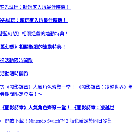
昏》率先試玩：新玩家入坑最佳時機！
 及《碧藍幻想》相關遊戲的連動特典！
祝活動限時開跑
《闇影詩章》人氣角色齊聚一堂！ 《闇影詩章：凌越世