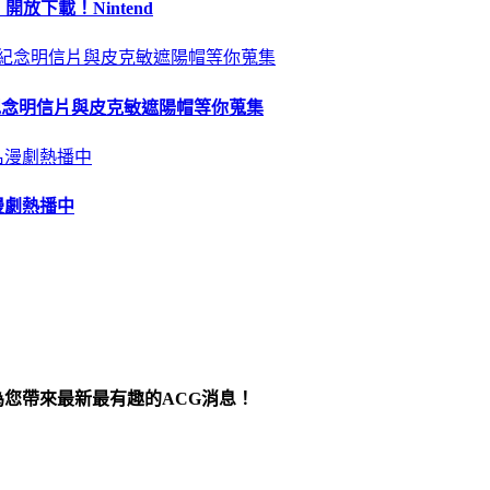
 開放下載！Nintend
苗、紀念明信片與皮克敏遮陽帽等你蒐集
漫劇熱播中
為您帶來最新最有趣的ACG消息！