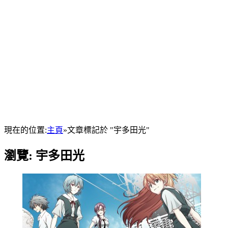
現在的位置:
主頁
»
文章標記於 "宇多田光"
瀏覽:
宇多田光