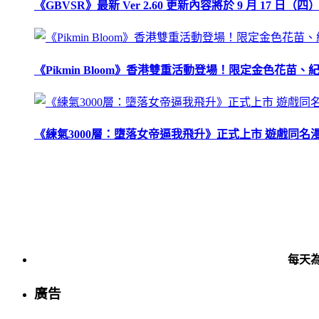
《GBVSR》最新 Ver 2.60 更新內容將於 9 月 17 日（四）
《Pikmin Bloom》香港雙重活動登場！限定金色花
《練氣3000層：墮落女帝逼我飛升》正式上市 遊戲同名
每天
廣告