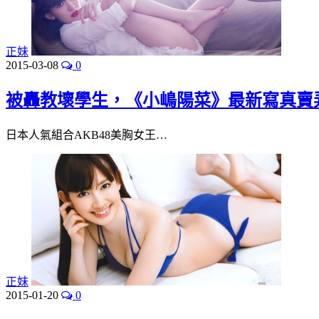
正妹
2015-03-08
0
被轟教壞學生，《小嶋陽菜》最新寫真賣
日本人氣組合AKB48美胸女王…
正妹
2015-01-20
0