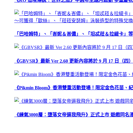
《RO 仙境傳說：世界之旅》半週年主題月啟動 多重慶
「巴哈姆特」、「峇妮＆峇儂」、「坦忒菈＆拉緹卡」等
《GBVSR》最新 Ver 2.60 更新內容將於 9 月 17 日（四）
《Pikmin Bloom》香港雙重活動登場！限定金色花
《練氣3000層：墮落女帝逼我飛升》正式上市 遊戲同名