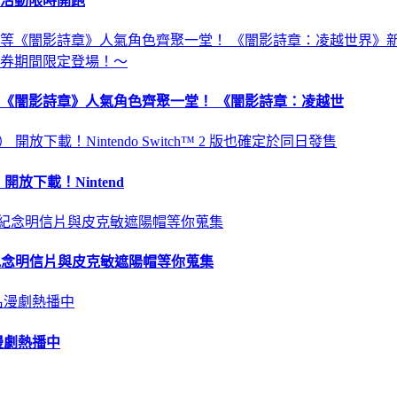
祝活動限時開跑
《闇影詩章》人氣角色齊聚一堂！ 《闇影詩章：凌越世
 開放下載！Nintend
苗、紀念明信片與皮克敏遮陽帽等你蒐集
漫劇熱播中