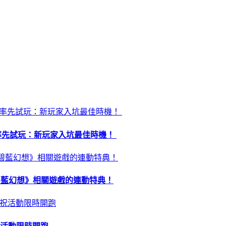
昏》率先試玩：新玩家入坑最佳時機！
 及《碧藍幻想》相關遊戲的連動特典！